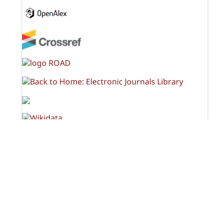
OPF (Open Policy Finder)
Licencia Creative Commons
Atribución-NoComercial-CompartirIgual 4.0 Internacional
(CC BY-NC-SA 4.0)