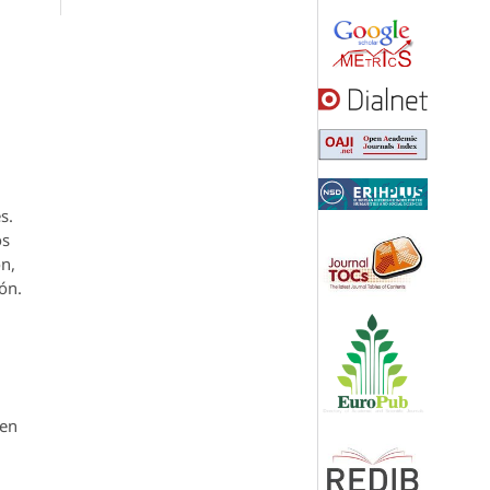
s.
os
ón,
ón.
den