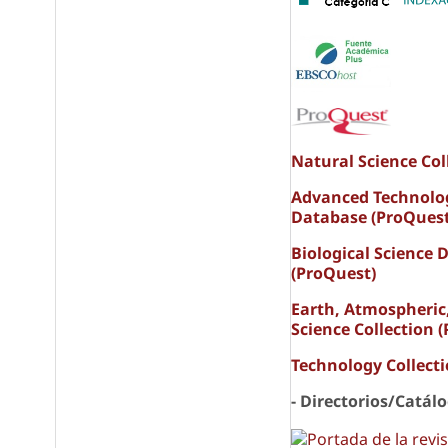
Natural Science Col
Advanced Technolo
Database (ProQuest
Biological Science 
(ProQuest)
Earth, Atmospheric
Science Collection 
Technology Collect
- Directorios/Catál