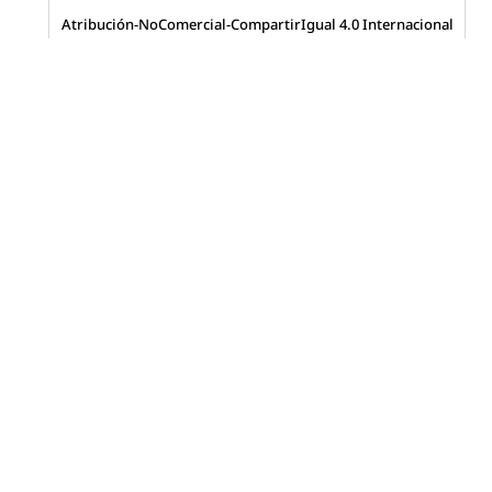
Atribución-NoComercial-CompartirIgual 4.0 Internacional
(CC BY-NC-SA 4.0)
Visitas a la revista