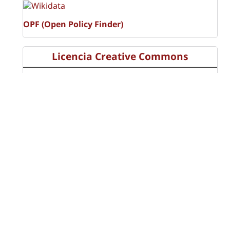
OPF (Open Policy Finder)
Licencia Creative Commons
Atribución-NoComercial-CompartirIgual 4.0 Internacional
(CC BY-NC-SA 4.0)
Visitas a la revista