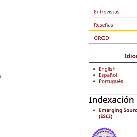
Entrevistas
Reseñas
ORCID
Idi
English
Español
a
Português
Indexación
Emerging Sourc
(ESCI)