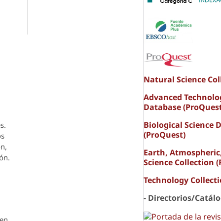
Natural Science Col
Advanced Technolo
Database (ProQuest
Biological Science 
s.
(ProQuest)
os
ón,
Earth, Atmospheric
ón.
Science Collection 
Technology Collect
- Directorios/Catál
den