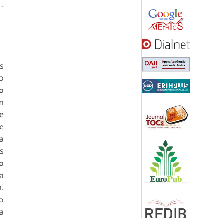
 -
os
mo
da
m
e
de
 a
os
 a
ia
m.
do
a