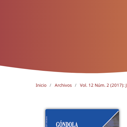
Inicio
/
Archivos
/
Vol. 12 Núm. 2 (2017): J