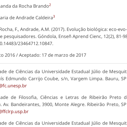
2
nanda da Rocha Brando
3
aria de Andrade Caldeira
., Rocha, F., Andrade, A.M. (2017). Evolução biológica: eco-evo
 e pesquisadores. Góndola, Enseñ Aprend Cienc, 12(2), 81-98
10.14483/23464712.10847.
to 2016 / Aceptado: 17 de marzo de 2017
e de Ciências da Universidade Estadual Júlio de Mesqui
uís Edmundo Carrijo Coube, s/n, Vargem Limpa. Bauru, SP
@fc.unesp.br
de de Filosofia, Ciências e Letras de Ribeirão Preto 
 Av. Bandeirantes, 3900, Monte Alegre. Ribeirão Preto, SP
ffclrp.usp.br
e de Ciências da Universidade Estadual Júlio de Mesqui