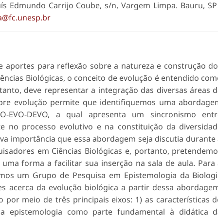
uís Edmundo Carrijo Coube, s/n, Vargem Limpa. Bauru, SP
a@fc.unesp.br
 aportes para reflexão sobre a natureza e construção d
ências Biológicas, o conceito de evolução é entendido co
tanto, deve representar a integração das diversas áreas 
obre evolução permite que identifiquemos uma abordage
O-EVO-DEVO, a qual apresenta um sincronismo entr
 no processo evolutivo e na constituição da diversida
iva importância que essa abordagem seja discutia durante
uisadores em Ciências Biológicas e, portanto, pretendem
uma forma a facilitar sua inserção na sala de aula. Para
zamos um Grupo de Pesquisa em Epistemologia da Biolog
s acerca da evolução biológica a partir dessa abordage
 por meio de três principais eixos: 1) as características 
) a epistemologia como parte fundamental à didática d