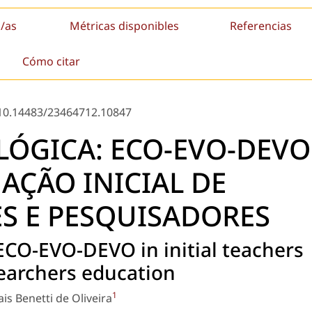
/as
Métricas disponibles
Referencias
Cómo citar
10.14483/23464712.10847
LÓGICA: ECO-EVO-DEVO
AÇÃO INICIAL DE
S E PESQUISADORES
 ECO-EVO-DEVO in initial teachers
earchers education
1
ais Benetti de Oliveira