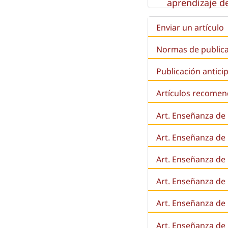
aprendizaje de
Enviar un artículo
Normas de public
Publicación antici
Artículos recome
Art. Enseñanza de
Art. Enseñanza de
Art. Enseñanza de 
Art. Enseñanza de l
Art. Enseñanza de
Art. Enseñanza de