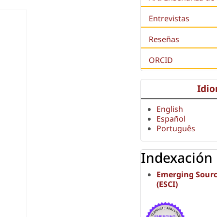
Entrevistas
Reseñas
ORCID
Idi
English
Español
Português
Indexación
Emerging Sourc
(ESCI)