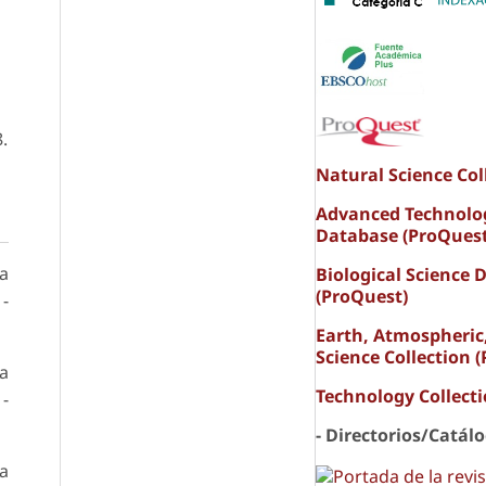
-
.
Natural Science Col
Advanced Technolo
Database (ProQuest
ta
Biological Science 
(ProQuest)
 -
Earth, Atmospheric
Science Collection 
da
Technology Collect
 -
- Directorios/Catál
ta