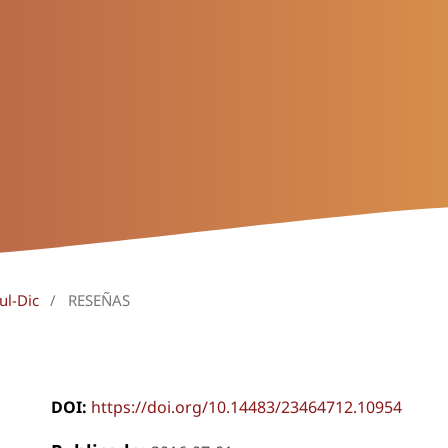
ul-Dic
/
RESEÑAS
DOI:
https://doi.org/10.14483/23464712.10954