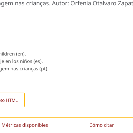
agem nas crianças. Autor: Orfenia Otalvaro Zapa
hildren (en).
e en los niños (es).
gem nas crianças (pt).
eto HTML
Métricas disponibles
Cómo citar