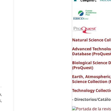
Natural Science Col
Advanced Technolo
Database (ProQuest
Biological Science 
(ProQuest)
Earth, Atmospheric
Science Collection 
Technology Collect
a,
- Directorios/Catál
s,