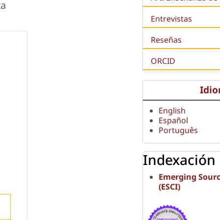
ta
Entrevistas
Reseñas
ORCID
Idi
English
Español
Português
Indexación
Emerging Sourc
(ESCI)