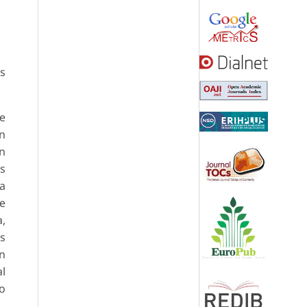
as
je
n
on
as
la
 e
a,
s
ón
al
o