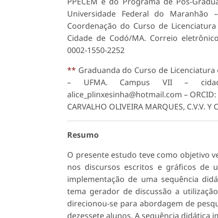
PPECEM e do Programa de Pós-Gradua
Universidade Federal do Maranhão –
Coordenação do Curso de Licenciatura 
Cidade de Codó/MA. Correio eletrônico
0002-1550-2252
**
Graduanda do Curso de Licenciatura 
– UFMA. Campus VII – cidade
alice_plinxesinha@hotmail.com – ORCID:
CARVALHO OLIVEIRA MARQUES, C.V.V. Y
Resumo
O presente estudo teve como objetivo ver
nos discursos escritos e gráficos d
implementação de uma sequência didát
tema gerador de discussão a utilização
direcionou-se para abordagem de pesqui
dezessete alunos. A sequência didática i