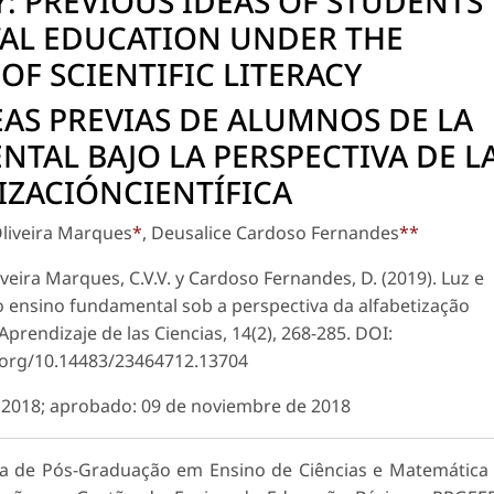
Y: PREVIOUS IDEAS OF STUDENTS
AL EDUCATION UNDER THE
OF SCIENTIFIC LITERACY
EAS PREVIAS DE ALUMNOS DE LA
TAL BAJO LA PERSPECTIVA DE L
IZACIÓNCIENTÍFICA
Oliveira Marques
*
, Deusalice Cardoso Fernandes
**
veira Marques, C.V.V. y Cardoso Fernandes, D. (2019). Luz e
 do ensino fundamental sob a perspectiva da alfabetização
 Aprendizaje de las Ciencias, 14(2), 268-285. DOI:
i.org/10.14483/23464712.13704
de 2018; aprobado: 09 de noviembre de 2018
a de Pós-Graduação em Ensino de Ciências e Matemática