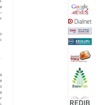
.
a
 –
0-
ão
:
ca
a
mo
da
or
i­