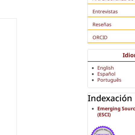
Entrevistas
Reseñas
ORCID
Idi
English
Español
Português
Indexación
Emerging Sourc
(ESCI)