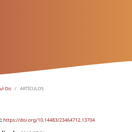
ul-Dic
/
ARTÍCULOS
I:
https://doi.org/10.14483/23464712.13704