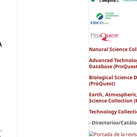
A
Natural Science Col
Advanced Technolo
Database (ProQuest
Biological Science 
(ProQuest)
Earth, Atmospheric
Science Collection 
Technology Collect
- Directorios/Catál
 –