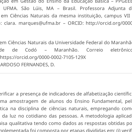
ção em Gestão do Ensino da Educação Básica – PPGEEB
 UFMA. São Lúis, MA – Brasil. Professora Adjunta d
em Ciências Naturais da mesma instituição, campus VII
: clara. marques@ufma.br – ORCID: http://orcid.org/000
em Ciências Naturais da Universidade Federal do Maranh
 de Codó – Maranhão. Correio eletrônico
 https://orcid.org/0000-0002-7105-129X
 CARDOSO FERNANDES, D.
ificar a presença de indicadores de alfabe­tização científi
e uma amostragem de alunos do Ensino Fundamental, pel
ica na disciplina de ciências naturais, empregando co
 da luz no cotidiano das pessoas. A metodologia aplica
sa qualitativa tendo como dados as respostas obtidas p
mplementada foi composta por etapas divididas em: (i) verif