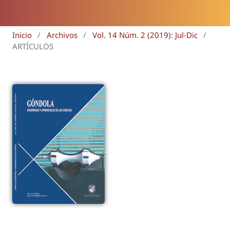
Inicio
/
Archivos
/
Vol. 14 Núm. 2 (2019): Jul-Dic
/
ARTÍCULOS