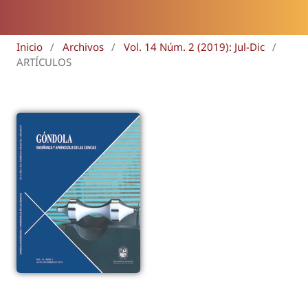
Inicio
/
Archivos
/
Vol. 14 Núm. 2 (2019): Jul-Dic
/
ARTÍCULOS