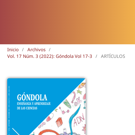
Inicio
/
Archivos
/
Vol. 17 Núm. 3 (2022): Góndola Vol 17-3
/
ARTÍCULOS