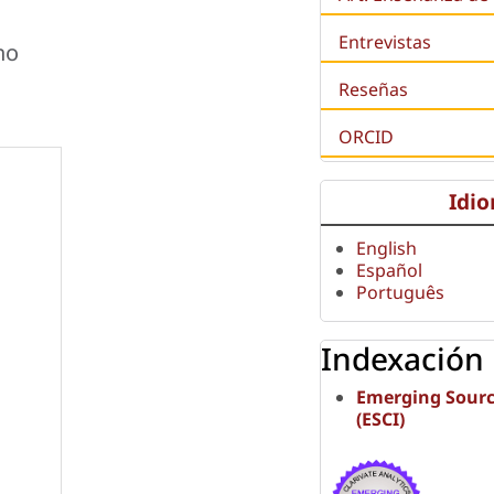
Entrevistas
no
Reseñas
ORCID
Idi
English
Español
Português
Indexación
Emerging Sourc
(ESCI)