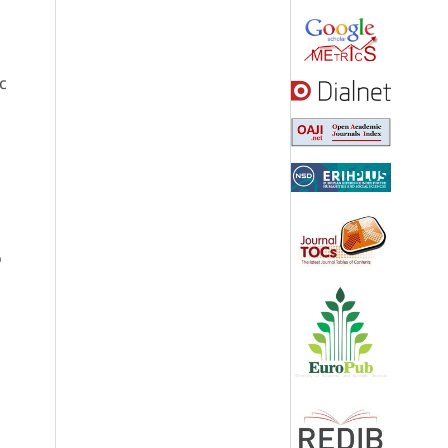
c
n
o