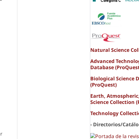
s
Natural Science Col
Advanced Technolo
Database (ProQuest
Biological Science 
(ProQuest)
Earth, Atmospheric
Science Collection 
Technology Collect
- Directorios/Catál
or