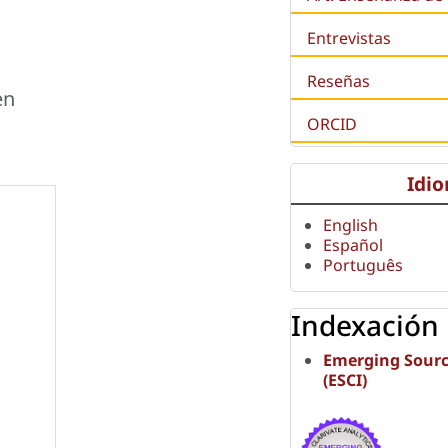
Entrevistas
Reseñas
en
ORCID
Idi
English
Español
Português
Indexación
Emerging Sourc
(ESCI)