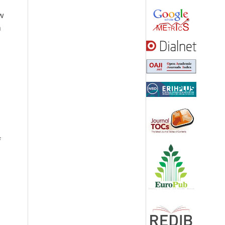
ew
h
f