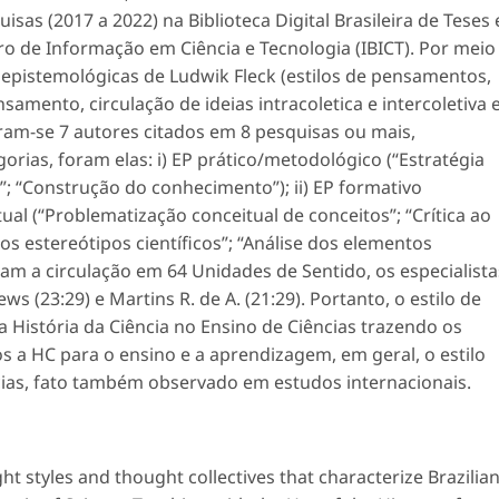
sas (2017 a 2022) na Biblioteca Digital Brasileira de Teses 
iro de Informação em Ciência e Tecnologia (IBICT). Por meio
 epistemológicas de Ludwik Fleck (estilos de pensamentos,
amento, circulação de ideias intracoletica e intercoletiva 
ram-se 7 autores citados em 8 pesquisas ou mais,
orias, foram elas: i) EP prático/metodológico (“Estratégia
; “Construção do conhecimento”); ii) EP formativo
tual (“Problematização conceitual de conceitos”; “Crítica ao
s estereótipos científicos”; “Análise dos elementos
eram a circulação em 64 Unidades de Sentido, os especialista
 (23:29) e Martins R. de A. (21:29). Portanto, o estilo de
 História da Ciência no Ensino de Ciências trazendo os
 a HC para o ensino e a aprendizagem, em geral, o estilo
cias, fato também observado em estudos internacionais.
ht styles and thought collectives that characterize Brazilia