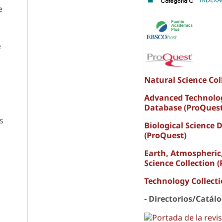
e
e
Natural Science Col
Advanced Technolo
Database (ProQuest
s
Biological Science 
(ProQuest)
Earth, Atmospheric
Science Collection 
Technology Collect
- Directorios/Catál
n