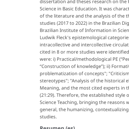
dissertation and theses research on the t
Science in Basic Education. It was charac
of the literature and the analysis of the 
studies (2017 to 2022) in the Brazilian Di
Brazilian Institute of Information in Sc
Ludwik Fleck's epistemological categories
intracollective and intercollective circu
cited in 8 or more studies were identifie
were: i) Practical/methodological PE (“P
“Construction of knowledge”); ii) Formati
problematization of concepts"; "Criticis
stereotypes"; "Analysis of the historical 
Meaning, and the most cited experts in t
(21:29). Therefore, the established style 
Science Teaching, bringing the reasons 
general, the humanizing, contextualizing 
studies.
Resumen (es)