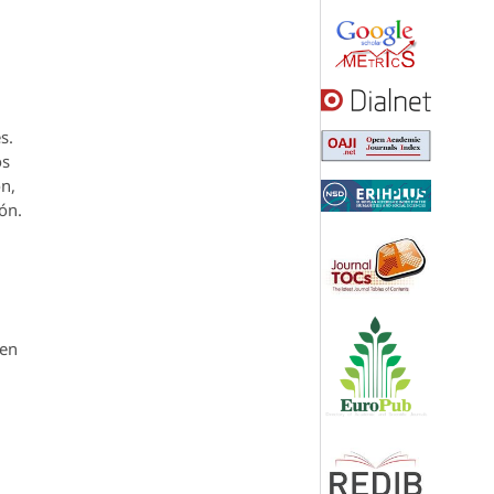
s.
os
ón,
ón.
den