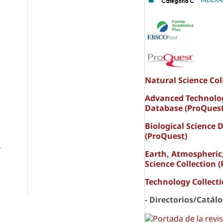
Natural Science Col
Advanced Technolo
Database (ProQuest
Biological Science 
(ProQuest)
,
Earth, Atmospheric
Science Collection 
Technology Collect
- Directorios/Catál