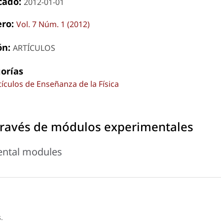
cado:
2012-01-01
ro:
Vol. 7 Núm. 1 (2012)
ón:
ARTÍCULOS
orías
tículos de Enseñanza de la Física
 través de módulos experimentales
ental modules
.