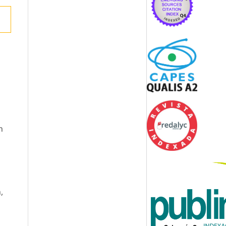
n
a
,