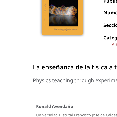
Publi
Núme
Secci
Categ
Ar
La enseñanza de la física a
Physics teaching through experim
Ronald Avendaño
Universidad Distrital Francisco Jose de Caldas