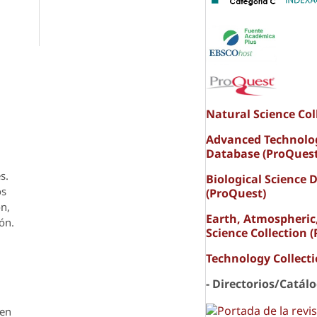
Natural Science Col
Advanced Technolo
Database (ProQuest
s.
Biological Science 
os
(ProQuest)
ón,
Earth, Atmospheric
ón.
Science Collection 
Technology Collect
- Directorios/Catál
den