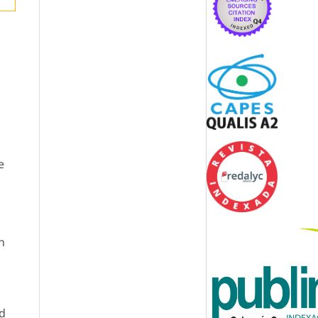
e
n
nd