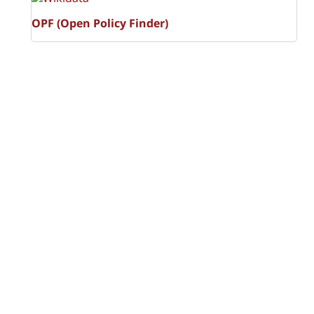
OPF (Open Policy Finder)
Licencia Creative Commons
Atribución-NoComercial-CompartirIgual 4.0 Internacional
(CC BY-NC-SA 4.0)
Visitas a la revista