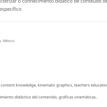
cterizar o conhecimento didático de conteúdo d
específico
o, México
l content knowledge, kinematic graphics, teachers educati
imiento didáctico del contenido, gráficas cinemáticas,