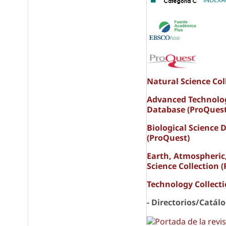
Natural Science Col
E
Advanced Technolo
Database (ProQuest
Biological Science 
(ProQuest)
Earth, Atmospheric
Science Collection 
Technology Collect
- Directorios/Catál