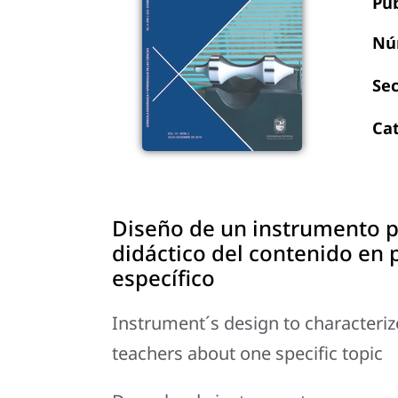
Pu
Nú
Se
Ca
Diseño de un instrumento p
didáctico del contenido en 
específico
Instrument´s design to characteri
teachers about one specific topic