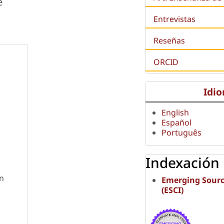
e
Entrevistas
Reseñas
ORCID
Idi
English
Español
Português
Indexación
on
Emerging Sourc
(ESCI)