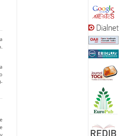
ea
o.
ca
to
0-
de
de
 y