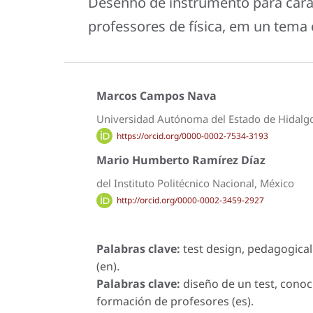
Desenho de instrumento para cara
professores de física, em un tema 
Marcos Campos Nava
Universidad Autónoma del Estado de Hidalg
https://orcid.org/0000-0002-7534-3193
Mario Humberto Ramírez Díaz
del Instituto Politécnico Nacional, México
http://orcid.org/0000-0002-3459-2927
Palabras clave:
test design, pedagogica
(en).
Palabras clave:
diseño de un test, conoc
formación de profesores (es).