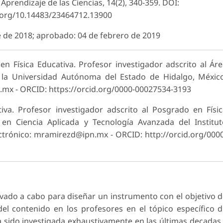
Apren­dizaje de las Ciencias, 14(2), 340-359. DOI:
i.org/10.14483/23464712.13900
e de 2018; aprobado: 04 de febrero de 2019
n Física Educativa. Profesor investigador adscrito al Ár
 la Universidad Autónoma del Estado de Hidalgo, Méxic
x - ORCID: https://orcid.org/0000-0002­7534-3193
iva. Profesor investigador adscrito al Posgrado en Físi
 en Ciencia Aplicada y Tecnología Avanzada del Institu
ectrónico: mramirezd@ipn.mx - ORCID: http://orcid.org/000
levado a cabo para diseñar un instrumento con el objetivo 
del contenido en los profesores en el tópico específico 
a sido investigada exhaustivamente en las últimas decadas