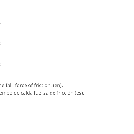
s
s
s
 fall, force of friction. (en).
empo de caída fuerza de fricción (es).