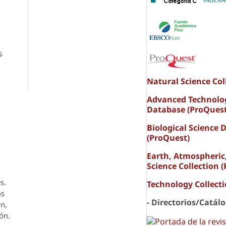
s
Natural Science Col
Advanced Technolo
Database (ProQuest
Biological Science 
(ProQuest)
Earth, Atmospheric
Science Collection 
s.
Technology Collect
os
- Directorios/Catál
ón,
ón.