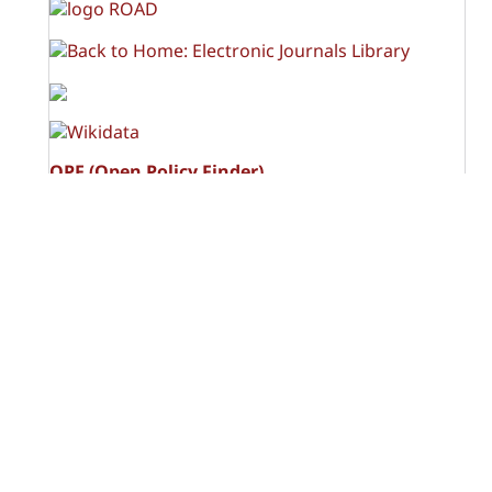
OPF (Open Policy Finder)
Licencia Creative Commons
Atribución-NoComercial-CompartirIgual 4.0 Internacional
(CC BY-NC-SA 4.0)
Visitas a la revista