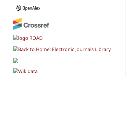
OPF (Open Policy Finder)
Licencia Creative Commons
Atribución-NoComercial-CompartirIgual 4.0 Internacional
(CC BY-NC-SA 4.0)