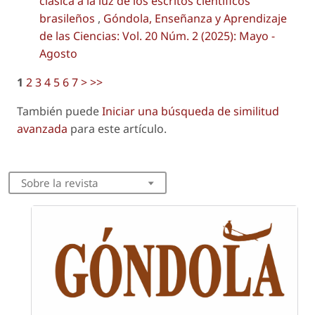
clásica a la luz de los escritos científicos
brasileños
,
Góndola, Enseñanza y Aprendizaje
de las Ciencias: Vol. 20 Núm. 2 (2025): Mayo -
Agosto
1
2
3
4
5
6
7
>
>>
También puede
Iniciar una búsqueda de similitud
avanzada
para este artículo.
Sobre la revista