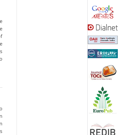
le
de
of
he
cs
to
o
en
en
os