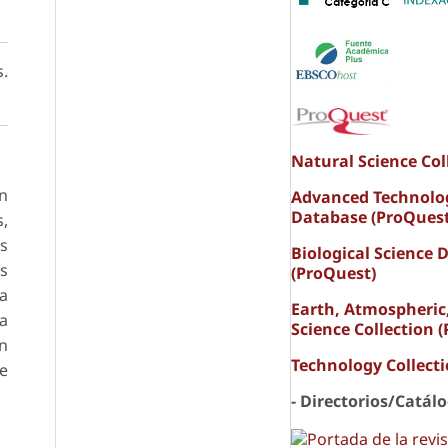
s.
Natural Science Col
en
Advanced Technolo
Database (ProQuest
s,
as
Biological Science 
es
(ProQuest)
a
Earth, Atmospheric
la
Science Collection 
an
Technology Collect
e
- Directorios/Catál