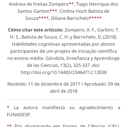
Andreia de Freitas Zompero
**
, Tiago Henrique dos
Santos Garbim
***
, Cinthia Hoch Batista de
Souza
****
, Diliane Barrichelo
*****
Cómo citar este artículo:
Zompero, A. F., Garbim, T.
H. S., Batista de Souza, C. H. y Barrichelo, D. (2018).
Habilidades cognitivas apresentadas por alunos
participantes de um projeto de iniciação científica
no ensino médio.
Góndola, Enseñanza y Aprendizaje
de las Ciencias,
13(2), 325-337. doi:
http://doi.org/10.14483/23464712.12838
Recibido: 11 de diciembre de 2017 / Aprobado: 09 de
abril de 2018
*
La autora manifiesta su agradecimiento a
FUNADESP.
**
Pós doutoranda em Ensino de Ciências (UEL).