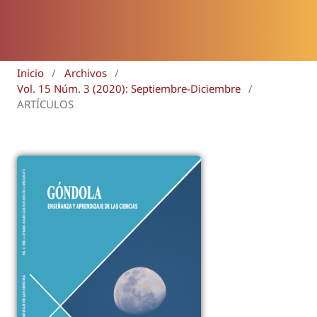
Inicio
/
Archivos
/
Vol. 15 Núm. 3 (2020): Septiembre-Diciembre
/
ARTÍCULOS