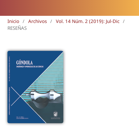
Inicio
/
Archivos
/
Vol. 14 Núm. 2 (2019): Jul-Dic
/
RESEÑAS