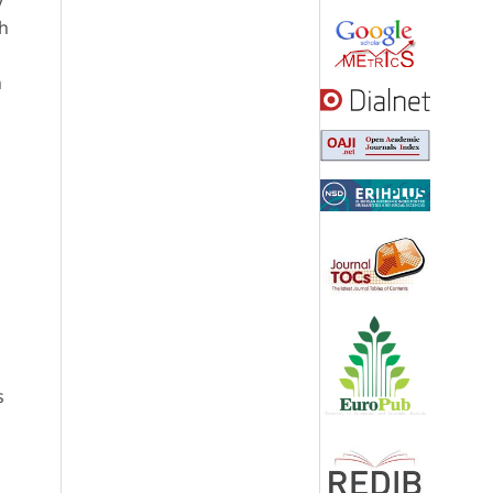
th
n
s