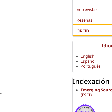
Entrevistas
Reseñas
ORCID
Idi
English
Español
Português
Indexación
Emerging Sourc
de
(ESCI)