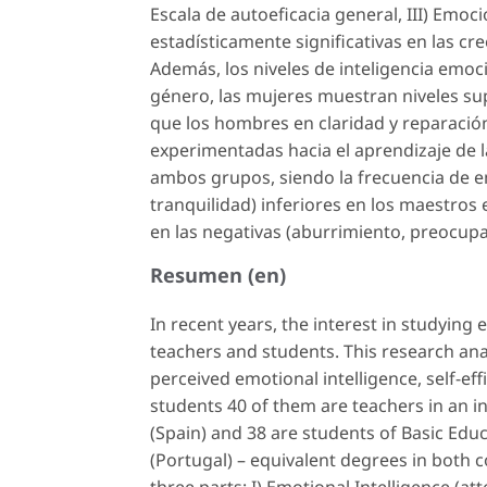
Escala de autoeficacia general, III) Emo
estadísticamente significativas en las c
Además, los niveles de inteligencia emo
género, las mujeres muestran niveles s
que los hombres en claridad y reparació
experimentadas hacia el aprendizaje de l
ambos grupos, siendo la frecuencia de em
tranquilidad) inferiores en los maestros
en las negativas (aburrimiento, preocupa
Resumen (en)
In recent years, the interest in studying
teachers and students. This research anal
perceived emotional intelligence, self-ef
students 40 of them are teachers in an in
(Spain) and 38 are students of Basic Educ
(Portugal) – equivalent degrees in both c
three parts: I) Emotional Intelligence (att