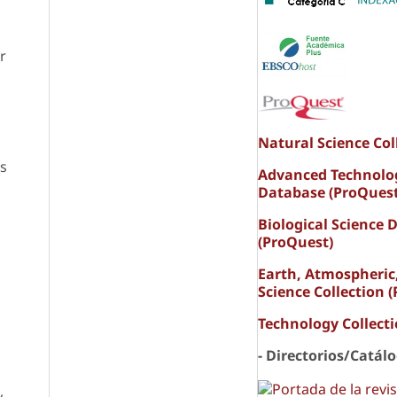
r
Natural Science Col
es
Advanced Technolo
Database (ProQuest
Biological Science 
(ProQuest)
Earth, Atmospheric
Science Collection 
Technology Collect
- Directorios/Catál
y