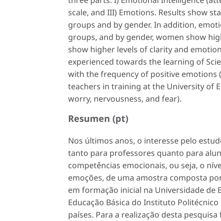
scale, and III) Emotions. Results show stati
groups and by gender. In addition, emotio
groups, and by gender, women show high
show higher levels of clarity and emoti
experienced towards the learning of Scie
with the frequency of positive emotions (
teachers in training at the University o
worry, nervousness, and fear).
Resumen (pt)
Nos últimos anos, o interesse pelo estu
tanto para professores quanto para alun
competências emocionais, ou seja, o nível
emoções, de uma amostra composta por 7
em formação inicial na Universidade de
Educação Básica do Instituto Politécnico
países. Para a realização desta pesquisa 