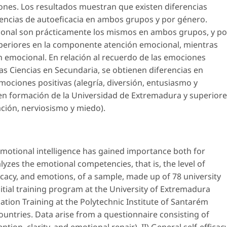
ciones. Los resultados muestran que existen diferencias
reencias de autoeficacia en ambos grupos y por género.
cional son prácticamente los mismos en ambos grupos, y po
uperiores en la componente atención emocional, mientras
n emocional. En relación al recuerdo de las emociones
as Ciencias en Secundaria, se obtienen diferencias en
ociones positivas (alegría, diversión, entusiasmo y
 en formación de la Universidad de Extremadura y superior
ción, nerviosismo y miedo).
 emotional intelligence has gained importance both for
yzes the emotional competencies, that is, the level of
ficacy, and emotions, of a sample, made up of 78 university
itial training program at the University of Extremadura
ation Training at the Polytechnic Institute of Santarém
ountries. Data arise from a questionnaire consisting of
ention, clarity, and emotional repair), II) General self-efficac