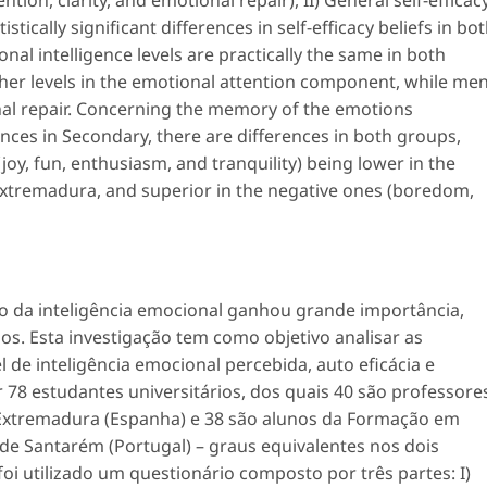
stically significant differences in self-efficacy beliefs in bo
nal intelligence levels are practically the same in both
er levels in the emotional attention component, while me
onal repair. Concerning the memory of the emotions
nces in Secondary, there are differences in both groups,
joy, fun, enthusiasm, and tranquility) being lower in the
f Extremadura, and superior in the negative ones (boredom,
do da inteligência emocional ganhou grande importância,
os. Esta investigação tem como objetivo analisar as
 de inteligência emocional percebida, auto eficácia e
8 estudantes universitários, dos quais 40 são professore
 Extremadura (Espanha) e 38 são alunos da Formação em
 de Santarém (Portugal) – graus equivalentes nos dois
foi utilizado um questionário composto por três partes: I)