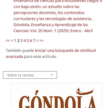
Enseñanza de ciencias para estudiantes ciegos o
con baja visión: un estudio sobre las
percepciones docentes, los contenidos
curriculares y las tecnologías de asistencia
,
Góndola, Enseñanza y Aprendizaje de las
Ciencias: Vol. 20 Núm. 1 (2025): Enero - Abril
<<
<
1
2
3
4
5
6
7
>
>>
También puede
Iniciar una búsqueda de similitud
avanzada
para este artículo.
Sobre la revista