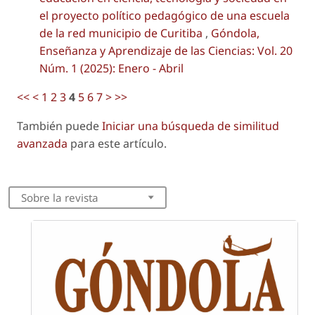
el proyecto político pedagógico de una escuela
de la red municipio de Curitiba
,
Góndola,
Enseñanza y Aprendizaje de las Ciencias: Vol. 20
Núm. 1 (2025): Enero - Abril
<<
<
1
2
3
4
5
6
7
>
>>
También puede
Iniciar una búsqueda de similitud
avanzada
para este artículo.
Sobre la revista