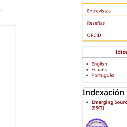
9
Entrevistas
Reseñas
ORCID
Idi
English
Español
Português
Indexación
Emerging Sourc
(ESCI)