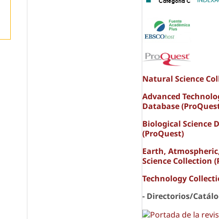
Natural Science Col
Advanced Technolo
Database (ProQuest
o
Biological Science 
(ProQuest)
Earth, Atmospheric
Science Collection 
Technology Collect
- Directorios/Catál