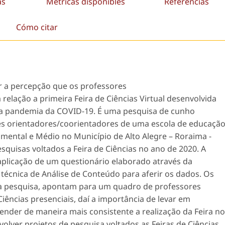
as
Métricas disponibles
Referencias
Cómo citar
ar a percepção que os professores
elação a primeira Feira de Ciências Virtual desenvolvida
a pandemia da COVID-19. É uma pesquisa de cunho
res orientadores/coorientadores de uma escola de educaçã
mental e Médio no Município de Alto Alegre – Roraima -
squisas voltados a Feira de Ciências no ano de 2020. A
a aplicação de um questionário elaborado através da
 a técnica de Análise de Conteúdo para aferir os dados. Os
ta pesquisa, apontam para um quadro de professores
iências presenciais, daí a importância de levar em
nder de maneira mais consistente a realização da Feira no
volver projetos de pesquisa voltados as Feiras de Ciências,