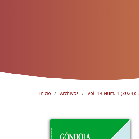
Inicio
/
Archivos
/
Vol. 19 Núm. 1 (2024): E