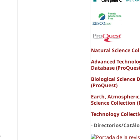
s
Natural Science Col
Advanced Technolo
Database (ProQuest
Biological Science 
(ProQuest)
Earth, Atmospheric
Science Collection 
Technology Collect
- Directorios/Catál
,