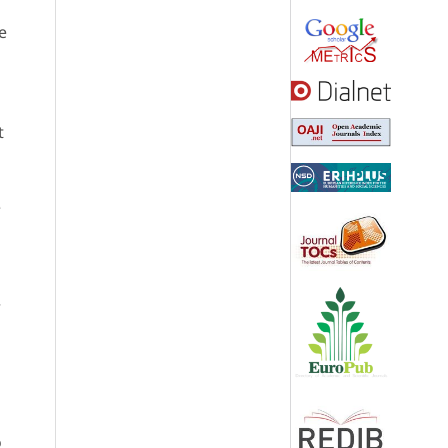
s
e
t
e
r
o