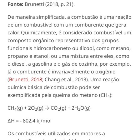
Fonte:
Brunetti (2018, p. 21).
De maneira simplificada, a combustão é uma reação
de um combustível com um comburente que gera
calor. Quimicamente, é considerado combustível um
composto orgânico representativo dos grupos
funcionais hidrocarboneto ou álcool, como metano,
propano e etanol, ou uma mistura entre eles, como
o diesel, a gasolina e o gás de cozinha, por exemplo.
Já o comburente é invariavelmente o oxigênio
(
Brunetti, 2018
; Chang
et al
., 2013). Uma reação
química básica de combustão pode ser
exemplificada pela queima do metano (CH
):
4
CH
(g) + 2O
(g) → CO
(g) + 2H
O(g)
4
2
2
2
∆H = - 802,4 kJ/mol
Os combustíveis utilizados em motores a