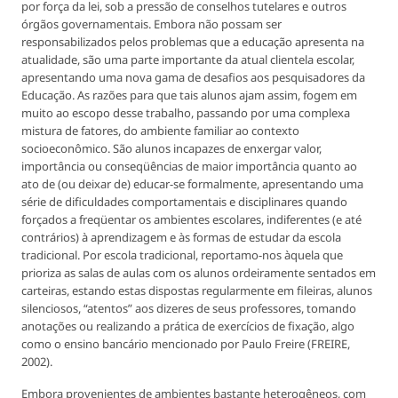
por força da lei, sob a pressão de conselhos tutelares e outros
órgãos governamentais. Embora não possam ser
responsabilizados pelos problemas que a educação apresenta na
atualidade, são uma parte importante da atual clientela escolar,
apresentando uma nova gama de desafios aos pesquisadores da
Educação. As razões para que tais alunos ajam assim, fogem em
muito ao escopo desse trabalho, passando por uma complexa
mistura de fatores, do ambiente familiar ao contexto
socioeconômico. São alunos incapazes de enxergar valor,
importância ou conseqüências de maior importância quanto ao
ato de (ou deixar de) educar-se formalmente, apresentando uma
série de dificuldades comportamentais e disciplinares quando
forçados a freqüentar os ambientes escolares, indiferentes (e até
contrários) à aprendizagem e às formas de estudar da escola
tradicional. Por escola tradicional, reportamo-nos àquela que
prioriza as salas de aulas com os alunos ordeiramente sentados em
carteiras, estando estas dispostas regularmente em fileiras, alunos
silenciosos, “atentos” aos dizeres de seus professores, tomando
anotações ou realizando a prática de exercícios de fixação, algo
como o ensino bancário mencionado por Paulo Freire (FREIRE,
2002).
Embora provenientes de ambientes bastante heterogêneos, com