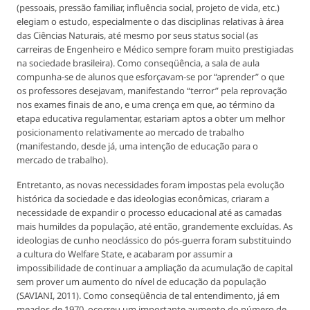
(pessoais, pressão familiar, influência social, projeto de vida, etc.)
elegiam o estudo, especialmente o das disciplinas relativas à área
das Ciências Naturais, até mesmo por seus status social (as
carreiras de Engenheiro e Médico sempre foram muito prestigiadas
na sociedade brasileira). Como conseqüência, a sala de aula
compunha-se de alunos que esforçavam-se por “aprender” o que
os professores desejavam, manifestando “terror” pela reprovação
nos exames finais de ano, e uma crença em que, ao término da
etapa educativa regulamentar, estariam aptos a obter um melhor
posicionamento relativamente ao mercado de trabalho
(manifestando, desde já, uma intenção de educação para o
mercado de trabalho).
Entretanto, as novas necessidades foram impostas pela evolução
histórica da sociedade e das ideologias econômicas, criaram a
necessidade de expandir o processo educacional até as camadas
mais humildes da população, até então, grandemente excluídas. As
ideologias de cunho neoclássico do pós-guerra foram substituindo
a cultura do Welfare State, e acabaram por assumir a
impossibilidade de continuar a ampliação da acumulação de capital
sem prover um aumento do nível de educação da população
(SAVIANI, 2011). Como conseqüência de tal entendimento, já em
meados de 1970, ocorreu um importante aumento do número de