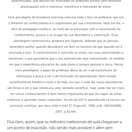
uniformizados, que deviam ser ensinados no ambiente escolar sem nenhuma
preocupação com o interesse, relevância e motivação do aluno.
Esse paradigma de broadcast learning colocava todo o foco no professor, que era
o detentor do conhecimento e o responsável por sua transmissão. Hoje em dia, o
foco da pedagogia mudou e, ao invés de se preocupar com a transmissão do
conhecimento, passou a se ocupar da sua descoberta e construção. Essa
abordagem construtivista, proposta por Vygotski, defende que as pessoas
aprendem melhor quando descobrem um fato ou conceito do que quando ele é
ensinado a elas. O construtivismo é centrado no aluno, nas suas necessidades e
interesses, o que possibilita que o seu aprendizado seja customizado, na medida
em que a experiência educativa de cada aluno é sempre pessoal e única. Nesse
novo paradigma, o papel do professor deixa de ser o de transmissor da
informação e passa a ser o de facilitador do aprendizado. Num mundo
cientificamente frenético como o de hoje, em que a cada dia novas descobertas
são feitas e em o que ontem era uma ‘verdade científica’, hoje, pode não ser mais,
ter certos conhecimentos é bem menos importante do que ser capaz de achar,
sintetizar e aprender novos conteúdos. No século XXI “o aprendizado se tornou um
processo contínuo, que dura toda a vida”97 (Tapscott, 1998, p.8). ”(NOGUEIRA,
2007, p.82-84).
Fica claro, assim, que os métodos tradicionais de aula chegaram a
um ponto de exaustão, não sendo mais possível ir além sem