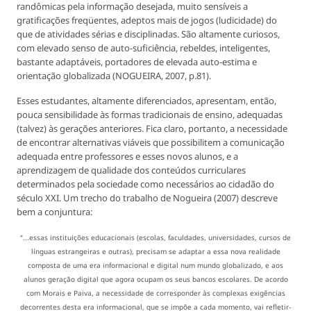
randômicas pela informação desejada, muito sensíveis a
gratificações freqüentes, adeptos mais de jogos (ludicidade) do
que de atividades sérias e disciplinadas. São altamente curiosos,
com elevado senso de auto-suficiência, rebeldes, inteligentes,
bastante adaptáveis, portadores de elevada auto-estima e
orientação globalizada (NOGUEIRA, 2007, p.81).
Esses estudantes, altamente diferenciados, apresentam, então,
pouca sensibilidade às formas tradicionais de ensino, adequadas
(talvez) às gerações anteriores. Fica claro, portanto, a necessidade
de encontrar alternativas viáveis que possibilitem a comunicação
adequada entre professores e esses novos alunos, e a
aprendizagem de qualidade dos conteúdos curriculares
determinados pela sociedade como necessários ao cidadão do
século XXI. Um trecho do trabalho de Nogueira (2007) descreve
bem a conjuntura:
“...essas instituições educacionais (escolas, faculdades, universidades, cursos de
línguas estrangeiras e outras), precisam se adaptar a essa nova realidade
composta de uma era informacional e digital num mundo globalizado, e aos
alunos geração digital que agora ocupam os seus bancos escolares. De acordo
com Morais e Paiva, a necessidade de corresponder às complexas exigências
decorrentes desta era informacional, que se impõe a cada momento, vai refletir-