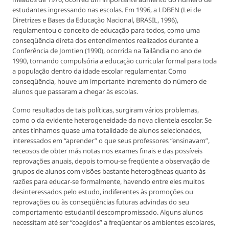
estudantes ingressando nas escolas. Em 1996, a LDBEN (Lei de
Diretrizes e Bases da Educação Nacional, BRASIL, 1996),
regulamentou o conceito de educação para todos, como uma
conseqüência direta dos entendimentos realizados durante a
Conferência de Jomtien (1990), ocorrida na Tailândia no ano de
1990, tornando compulsória a educação curricular formal para toda
a população dentro da idade escolar regulamentar. Como
conseqüência, houve um importante incremento do número de
alunos que passaram a chegar às escolas.
Como resultados de tais políticas, surgiram vários problemas,
como o da evidente heterogeneidade da nova clientela escolar. Se
antes tínhamos quase uma totalidade de alunos selecionados,
interessados em “aprender” o que seus professores “ensinavam”,
receosos de obter más notas nos exames finais e das possíveis
reprovações anuais, depois tornou-se freqüente a observação de
grupos de alunos com visões bastante heterogêneas quanto às
razões para educar-se formalmente, havendo entre eles muitos
desinteressados pelo estudo, indiferentes às promoções ou
reprovações ou às conseqüências futuras advindas do seu
comportamento estudantil descompromissado. Alguns alunos
necessitam até ser “coagidos” a freqüentar os ambientes escolares,