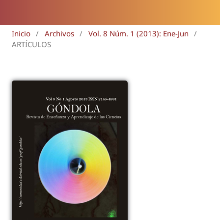
Inicio
/
Archivos
/
Vol. 8 Núm. 1 (2013): Ene-Jun
/
ARTÍCULOS