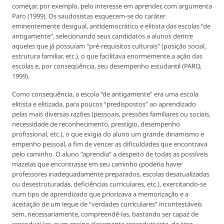
começar, por exemplo, pelo interesse em aprender, com argumenta
Paro (1999). Os saudosistas esquecem-se do caráter
eminentemente desigual, antidemocrático e elitista das escolas “de
antigamente”, selecionando seus candidatos a alunos dentre
aqueles que já possuíam “pré-requisitos culturais” (posição social,
estrutura familiar, etc.), o que facilitava enormemente a ação das
escolas e, por conseqüência, seu desempenho estudantil (PARO,
1999).
Como consequência, a escola “de antigamente” era uma escola
elitista e elitizada, para poucos “predispostos” ao aprendizado
pelas mais diversas razões (pessoais, pressões familiares ou sociais,
necessidade de reconhecimento, prestígio, desempenho
profissional, etc.), o que exigia do aluno um grande dinamismo e
empenho pessoal, a fim de vencer as dificuldades que encontrava
pelo caminho. O aluno “aprendia” a despeito de todas as possíveis
mazelas que encontrasse em seu caminho (poderia haver
professores inadequadamente preparados, escolas desatualizadas
ou desestruturadas, deficiências curriculares, etc.), exercitando-se
num tipo de aprendizado que priorizava a memorização e a
aceitação de um leque de “verdades curriculares” incontestáveis
sem, necessariamente, compreendê-las, bastando ser capaz de
reproduzi-las, num ensino claramente reprodutivista, do tipo