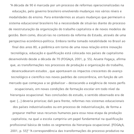
“A década de 90 é marcada por um processo de reformas operacionalizadas na
educação, pelo governo brasileiro envolvendo mudanças nos vários níveis e
modalidades do ensino. Para entendermos as atuais mudanças que permeiam o
sistema educacional brasileiro há a necessidade de situá-las diante do processo
de reestruturação da organização do trabalho capitalista e de novos modelos de
gestão. Bem como, discuti-las no contexto da reforma do Estado, através de uma
perspectiva econômico-política. Embora tenha tomado notabilidade no Brasil ao
final dos anos 80, a polêmica em torno de uma nova relação entre inovação
tecnológica, educação e qualificação está colocada nos países de capitalismo
desenvolvido desde a década de 70 (FOGAçA, 2001, p. 55). Azuete Fogaça, afirma
que, as transformações nos processos de produção e organização do trabalho,
desencadearam estudos , que apontavam os impactos crescentes do avanço
tecnológico e científico nos novos padrões de concorrência, em função de um
mercado que começava a se globalizar – destacando a exigência de novos perfis
ocupacionais, em novas condições de formação escolar em todo nível da
hierarquia ocupacional. Nas conclusões do estudo, o sentido observado era de
que: [...] deveria priorizar, dali para frente, reformas nos sistemas educacionais
dos países industrializados ou em processo de industrialização, de forma a
preparar melhor seus recursos humanos para essa nova etapa da produção
capitalista, na qual a escola cumpriria um papel fundamental na qualificação
profissional básica de todos os segmentos da hierarquia ocupacional. [FOGAçA,
2001, p. 55]” “A correspondência das transformações do processo produtivo na