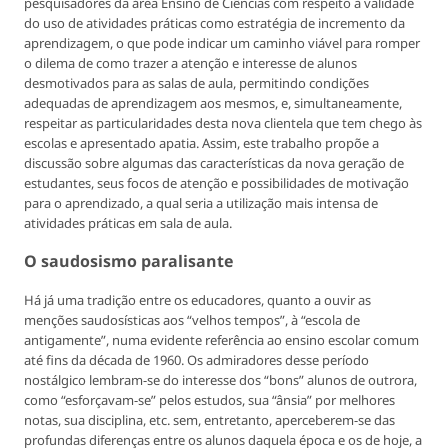
pesquisadores da área Ensino de Ciências com respeito à validade
do uso de atividades práticas como estratégia de incremento da
aprendizagem, o que pode indicar um caminho viável para romper
o dilema de como trazer a atenção e interesse de alunos
desmotivados para as salas de aula, permitindo condições
adequadas de aprendizagem aos mesmos, e, simultaneamente,
respeitar as particularidades desta nova clientela que tem chego às
escolas e apresentado apatia. Assim, este trabalho propõe a
discussão sobre algumas das características da nova geração de
estudantes, seus focos de atenção e possibilidades de motivação
para o aprendizado, a qual seria a utilização mais intensa de
atividades práticas em sala de aula.
O saudosismo paralisante
Há já uma tradição entre os educadores, quanto a ouvir as
menções saudosísticas aos “velhos tempos”, à “escola de
antigamente”, numa evidente referência ao ensino escolar comum
até fins da década de 1960. Os admiradores desse período
nostálgico lembram-se do interesse dos “bons” alunos de outrora,
como “esforçavam-se” pelos estudos, sua “ânsia” por melhores
notas, sua disciplina, etc. sem, entretanto, aperceberem-se das
profundas diferenças entre os alunos daquela época e os de hoje, a