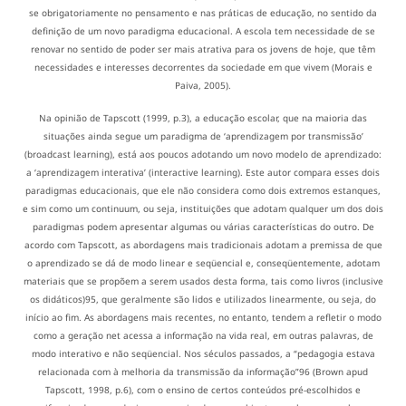
se obrigatoriamente no pensamento e nas práticas de educação, no sentido da
definição de um novo paradigma educacional. A escola tem necessidade de se
renovar no sentido de poder ser mais atrativa para os jovens de hoje, que têm
necessidades e interesses decorrentes da sociedade em que vivem (Morais e
Paiva, 2005).
Na opinião de Tapscott (1999, p.3), a educação escolar, que na maioria das
situações ainda segue um paradigma de ‘aprendizagem por transmissão’
(broadcast learning), está aos poucos adotando um novo modelo de aprendizado:
a ‘aprendizagem interativa’ (interactive learning). Este autor compara esses dois
paradigmas educacionais, que ele não considera como dois extremos estanques,
e sim como um continuum, ou seja, instituições que adotam qualquer um dos dois
paradigmas podem apresentar algumas ou várias características do outro. De
acordo com Tapscott, as abordagens mais tradicionais adotam a premissa de que
o aprendizado se dá de modo linear e seqüencial e, conseqüentemente, adotam
materiais que se propõem a serem usados desta forma, tais como livros (inclusive
os didáticos)95, que geralmente são lidos e utilizados linearmente, ou seja, do
início ao fim. As abordagens mais recentes, no entanto, tendem a refletir o modo
como a geração net acessa a informação na vida real, em outras palavras, de
modo interativo e não seqüencial. Nos séculos passados, a “pedagogia estava
relacionada com à melhoria da transmissão da informação”96 (Brown apud
Tapscott, 1998, p.6), com o ensino de certos conteúdos pré-escolhidos e