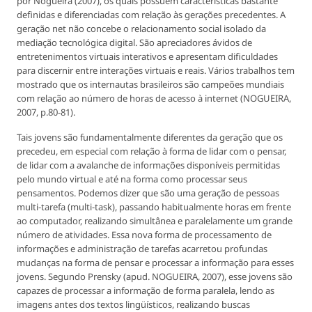
por Nogueira (2007), os quais possuem características bastante
definidas e diferenciadas com relação às gerações precedentes. A
geração net não concebe o relacionamento social isolado da
mediação tecnológica digital. São apreciadores ávidos de
entretenimentos virtuais interativos e apresentam dificuldades
para discernir entre interações virtuais e reais. Vários trabalhos tem
mostrado que os internautas brasileiros são campeões mundiais
com relação ao número de horas de acesso à internet (NOGUEIRA,
2007, p.80-81).
Tais jovens são fundamentalmente diferentes da geração que os
precedeu, em especial com relação à forma de lidar com o pensar,
de lidar com a avalanche de informações disponíveis permitidas
pelo mundo virtual e até na forma como processar seus
pensamentos. Podemos dizer que são uma geração de pessoas
multi-tarefa (multi-task), passando habitualmente horas em frente
ao computador, realizando simultânea e paralelamente um grande
número de atividades. Essa nova forma de processamento de
informações e administração de tarefas acarretou profundas
mudanças na forma de pensar e processar a informação para esses
jovens. Segundo Prensky (apud. NOGUEIRA, 2007), esse jovens são
capazes de processar a informação de forma paralela, lendo as
imagens antes dos textos lingüísticos, realizando buscas