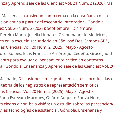
za y Aprendizaje de las Ciencias: Vol. 21 Núm. 2 (2026): M
es Massena,
La ansiedad como tema en la enseñanza de la
ción crítica a partir del escenario integrador
,
Góndola,
s: Vol. 20 Núm. 3 (2025): Septiembre - Diciembre
Pereira Mano, Jucelia Linhares Granemann de Medeiros,
es en la escuela secundaria en São José Dos Campos-SP?
,
as Ciencias: Vol. 20 Núm. 2 (2025): Mayo - Agosto
rdi Solbes, Elías Francisco Amórtegui Cedeño, Grace Judit
ento para evaluar el pensamiento crítico en contextos
ia
,
Góndola, Enseñanza y Aprendizaje de las Ciencias: Vol. 2
e
 Machado,
Discusiones emergentes en las tesis producidas 
 teoría de los registros de representación semiótica
,
as Ciencias: Vol. 20 Núm. 2 (2025): Mayo - Agosto
 Maria Estevam Marques, Osório Augusto Souza Neto,
s ciegos o con baja visión: un estudio sobre las percepcion
y las tecnologías de asistencia
,
Góndola, Enseñanza y