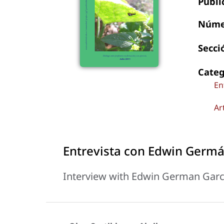
Publi
Núme
Secci
Categ
En
Ar
Entrevista con Edwin Germá
Interview with Edwin German Garc