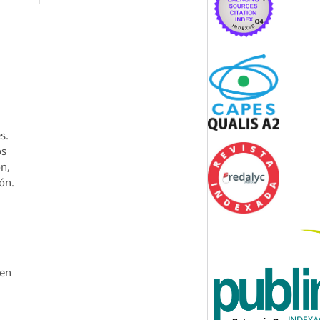
s.
os
ón,
ón.
den