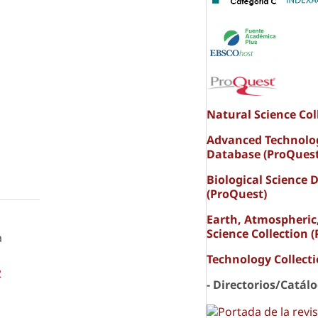
Natural Science Col
Advanced Technolo
Database (ProQuest
Biological Science 
(ProQuest)
Earth, Atmospheric
Science Collection 
a
a
Technology Collect
2
- Directorios/Catál