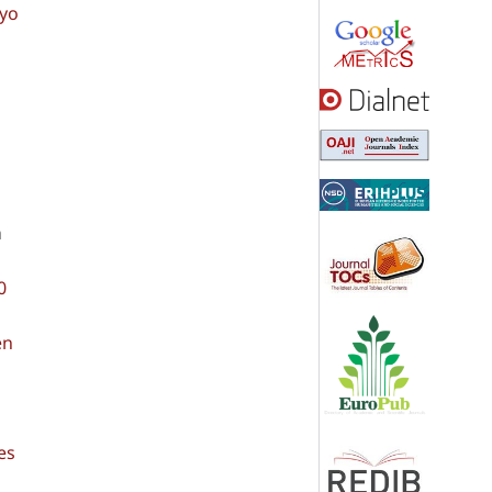
ayo
h
0
en
es