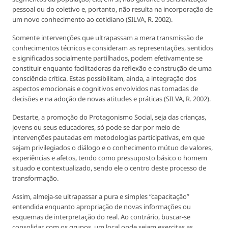
pessoal ou do coletivo e, portanto, não resulta na incorporação de
um novo conhecimento ao cotidiano (SILVA, R. 2002).
Somente intervenções que ultrapassam a mera transmissão de
conhecimentos técnicos e consideram as representações, sentidos
e significados socialmente partilhados, podem efetivamente se
constituir enquanto facilitadoras da reflexão e construção de uma
consciência crítica. Estas possibilitam, ainda, a integração dos
aspectos emocionais e cognitivos envolvidos nas tomadas de
decisões e na adoção de novas atitudes e práticas (SILVA, R. 2002).
Destarte, a promoção do Protagonismo Social, seja das crianças,
jovens ou seus educadores, só pode se dar por meio de
intervenções pautadas em metodologias participativas, em que
sejam privilegiados o diálogo e o conhecimento mútuo de valores,
experiências e afetos, tendo como pressuposto básico o homem
situado e contextualizado, sendo ele o centro deste processo de
transformação.
Assim, almeja-se ultrapassar a pura e simples “capacitação”
entendida enquanto apropriação de novas informações ou
esquemas de interpretação do real. Ao contrário, buscar-se
consolidar, com os grupos, um local onde sejam exercitas as