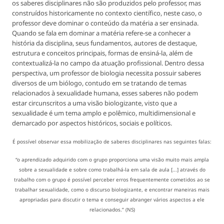
os saberes disciplinares não são produzidos pelo professor, mas
construídos historicamente no contexto científico, neste caso, o
professor deve dominar o conteúdo da matéria a ser ensinada.
Quando se fala em dominar a matéria refere-se a conhecer a
história da disciplina, seus fundamentos, autores de destaque,
estrutura e conceitos principais, formas de ensiná-la, além de
contextualizá-la no campo da atuação profissional. Dentro dessa
perspectiva, um professor de biologia necessita possuir saberes
diversos de um biólogo, contudo em se tratando de temas
relacionados à sexualidade humana, esses saberes não podem
estar circunscritos a uma visão biologizante, visto que a
sexualidade é um tema amplo e polêmico, multidimensional e
demarcado por aspectos históricos, sociais e políticos.
É possível observar essa mobilização de saberes disciplinares nas seguintes falas:
“o aprendizado adquirido com o grupo proporciona uma visão muito mais ampla
sobre a sexualidade e sobre como trabalhá-la em sala de aula [...] através do
trabalho com o grupo é possível perceber erros frequentemente cometidos ao se
trabalhar sexualidade, como o discurso biologizante, e encontrar maneiras mais
apropriadas para discutir o tema e conseguir abranger vários aspectos a ele
relacionados.” (NS)