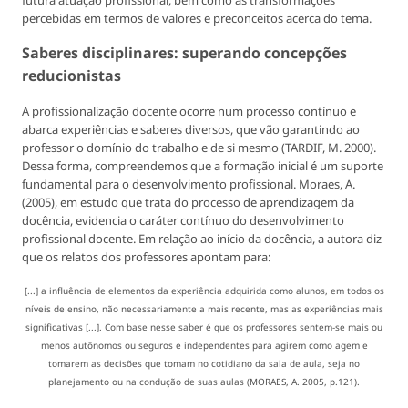
percebidas em termos de valores e preconceitos acerca do tema.
Saberes disciplinares: superando concepções
reducionistas
A profissionalização docente ocorre num processo contínuo e
abarca experiências e saberes diversos, que vão garantindo ao
professor o domínio do trabalho e de si mesmo (TARDIF, M. 2000).
Dessa forma, compreendemos que a formação inicial é um suporte
fundamental para o desenvolvimento profissional. Moraes, A.
(2005), em estudo que trata do processo de aprendizagem da
docência, evidencia o caráter contínuo do desenvolvimento
profissional docente. Em relação ao início da docência, a autora diz
que os relatos dos professores apontam para:
[...] a influência de elementos da experiência adquirida como alunos, em todos os
níveis de ensino, não necessariamente a mais recente, mas as experiências mais
significativas [...]. Com base nesse saber é que os professores sentem-se mais ou
menos autônomos ou seguros e independentes para agirem como agem e
tomarem as decisões que tomam no cotidiano da sala de aula, seja no
planejamento ou na condução de suas aulas (MORAES, A. 2005, p.121).