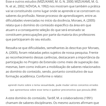
Esse e outros estudos (MIZUKAMI, M. G. N. 2000; MIZUKAMI, M. G.
N. et al., 2002; NÓVOA, A. 1992) nos mostram que também a prática
vai se constituindo como lugar onde se aprende e se constroem os
saberes da profissão. Nesse processo de aprendizagem, entre as
dificuldades vivenciadas no início da docência, Moraes, A. (2005)
relata que o domínio do conteúdo específico da área em que
atuam e a consequente seleção do que será ensinado se
constituem preocupações por parte da maioria dos professores
que participaram do seu estudo.
Ressalta-se que dificuldades, semelhantes às descritas por Moraes,
A. (2005), foram relatadas pelos sujeitos de nossa pesquisa. Frente
ao reconhecimento dessas carências, destacaram a importância da
participação no Projeto de Extensão como meio de superação das
mesmas, bem como indicam a mobilização de saberes relacionados
ao domínio do conteúdo, sendo, portanto constitutivo de sua
formação acadêmica. Conforme o relato:
aprendi muito sobre o tema sexualidade, pude mudar vários conceitos errados
que apresentava sobre esse tema e quebrar preconceitos que possuía.(BM)
A este domínio do conteúdo, Tardif, M. e colaboradores (1991)
chamam de saberes disciplinares. Os mesmo autores afirmam que