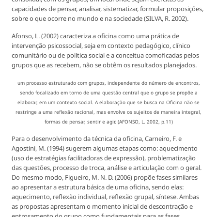
capacidades de pensar, analisar, sistematizar, formular proposições,
sobre o que ocorre no mundo e na sociedade (SILVA, R. 2002).
Afonso, L. (2002) caracteriza a oficina como uma prática de
intervenção psicossocial, seja em contexto pedagógico, clínico
comunitário ou de política social e a conceitua comoficadas pelos
grupos que as recebem, não se obtêm os resultados planejados.
um processo estruturado com grupos, independente do número de encontros,
sendo focalizado em torno de uma questão central que o grupo se propõe a
elaborar, em um contexto social. A elaboração que se busca na Oficina não se
restringe a uma reflexão racional, mas envolve os sujeitos de maneira integral,
formas de pensar, sentir e agir. (AFONSO, L. 2002, p.11)
Para o desenvolvimento da técnica da oficina, Carneiro, F. e
Agostini, M. (1994) sugerem algumas etapas como: aquecimento
(uso de estratégias facilitadoras de expressão), problematização
das questões, processo de troca, análise e articulação com o geral.
Do mesmo modo, Figueiro, M. N. D. (2006) propõe fases similares
ao apresentar a estrutura básica de uma oficina, sendo elas:
aquecimento, reflexão individual, reflexão grupal, síntese. Ambas
as propostas apresentam o momento inicial de descontração e
entrosamento do grupo como fundamentais para as fases