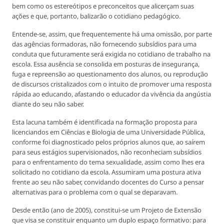
bem como os estereótipos e preconceitos que alicerçam suas
ações e que, portanto, balizarão o cotidiano pedagógico.
Entende-se, assim, que frequentemente há uma omissão, por parte
das agências formadoras, não fornecendo subsídios para uma
conduta que futuramente será exigida no cotidiano de trabalho na
escola. Essa ausência se consolida em posturas de insegurança,
fuga e repreensão ao questionamento dos alunos, ou reprodução
de discursos cristalizados com o intuito de promover uma resposta
rápida ao educando, afastando o educador da vivência da angústia
diante do seu não saber.
Esta lacuna também é identificada na formação proposta para
licenciandos em Ciências e Biologia de uma Universidade Pública,
conforme foi diagnosticado pelos próprios alunos que, ao saírem
para seus estágios supervisionados, não reconheciam subsídios
para o enfrentamento do tema sexualidade, assim como lhes era
solicitado no cotidiano da escola. Assumiram uma postura ativa
frente ao seu não saber, convidando docentes do Curso a pensar
alternativas para o problema com o qual se deparavam.
Desde então (ano de 2005), constitui-se um Projeto de Extensão
que visa se constituir enquanto um duplo espaço formativo: para