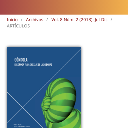
Inicio
/
Archivos
/
Vol. 8 Núm. 2 (2013): Jul-Dic
/
ARTÍCULOS