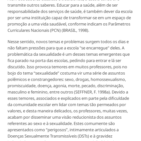
transmite outros saberes. Educar para a saúde, além de ser
responsabilidade dos serviços de saúde, é também dever da escola
por ser uma instituição capaz de transformar-se em um espaço de
promoção a uma vida saudável, conforme indicam os Parâmetros
Curriculares Nacionais (PCN) (BRASIL, 1998).
Nesse sentido, novos temas e problemas surgem todos os dias e
não faltam pressões para que a escola "se encarregue" deles. A
problemática da sexualidade é um desses temas emergentes que
fica parado na porta das escolas, pedindo para entrar e lá ser
discutido. Isso provoca temores em muitos professores, pois no
bojo do tema “sexualidade” costuma vir uma série de assuntos
polêmicos e constrangedores: sexo, drogas, homossexualismo,
promiscuidade, doença, agonia, morte, pecado, discriminação,
masculino e feminino, entre outros (SEFFNER, F. 1998a). Devido a
esses temores, associados e explicados em parte pela dificuldade
da comunidade escolar em lidar com temas tão permeados por
valores, e desta maneira delicados, os professores, muitas vezes,
acabam por disseminar uma visão reducionista dos assuntos
referentes ao sexo e à sexualidade. Estes comumente são
apresentados como “perigosos”, intimamente articulados a
Doenças Sexualmente Transmissíveis (DSTs) e à gravidez