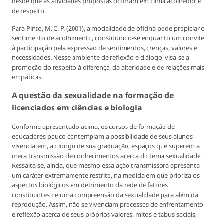
desde que as atividades propostas ocorram em clima acolhedor e
de respeito.
Para Pinto, M. C. P. (2001), a modalidade de oficina pode propiciar o
sentimento de acolhimento, constituindo-se enquanto um convite
à participação pela expressão de sentimentos, crenças, valores e
necessidades. Nesse ambiente de reflexão e diálogo, visa-se a
promoção do respeito à diferença, da alteridade e de relações mais
empáticas.
A questão da sexualidade na formação de
licenciados em ciências e biologia
Conforme apresentado acima, os cursos de formação de
educadores pouco contemplam a possibilidade de seus alunos
vivenciarem, ao longo de sua graduação, espaços que superem a
mera transmissão de conhecimentos acerca do tema sexualidade.
Ressalta-se, ainda, que mesmo essa ação transmissora apresenta
um caráter extremamente restrito, na medida em que prioriza os
aspectos biológicos em detrimento da rede de fatores
constituintes de uma compreensão da sexualidade para além da
reprodução. Assim, não se vivenciam processos de enfrentamento
e reflexão acerca de seus próprios valores, mitos e tabus sociais,