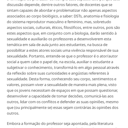
discussão depende, dentre outros fatores, de docentes que se
sintam capazes de abordar e problematizar não apenas aspectos
associados ao corpo biológico, a saber: DSTs, anatomia e fisiologia
do sistema reprodutor masculino e feminino, mas, sobretudo
aspectos sociais, culturais, éticos, filosóficos, entre outros, pois são
estes aspectos que, em conjunto com a biologia, darão sentido à
sexualidade e auxiliarão os professores a desenvolverem esta
temática em sala de aula junto aos estudantes, na busca de
possibilitar a estes atores sociais uma vivência responsável de sua
sexualidade. Portanto, entende-se que o professor é o ator/autor
social a quem cabe o papel de, na escola, auxiliar o estudante a
subjetivar o conhecimento, transformá-lo em algo pessoal através
da reflexão sobre suas curiosidades e angústias referentes à
sexualidade. Desta forma, conhecendo seu corpo, sentimentos e
valores, possam viver a sexualidade de maneira mais plena, visto
que os jovens necessitam de espaços em que possam questionar,
desenvolver a capacidade de tomar decisões, comunicá-las aos
outros, lidar com os conflitos e defender as suas opiniões, mesmo
que (ou principalmente se) essas sejam contrárias às opiniões dos
outros.
Embora a formação do professor seja apontada, pela literatura