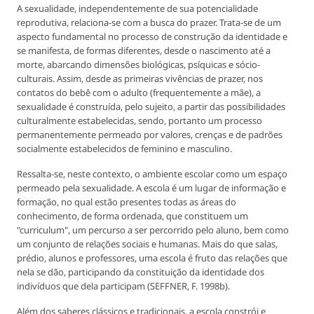
A sexualidade, independentemente de sua potencialidade
reprodutiva, relaciona-se com a busca do prazer. Trata-se de um
aspecto fundamental no processo de construção da identidade e
se manifesta, de formas diferentes, desde o nascimento até a
morte, abarcando dimensões biológicas, psíquicas e sócio-
culturais. Assim, desde as primeiras vivências de prazer, nos
contatos do bebê com o adulto (frequentemente a mãe), a
sexualidade é construída, pelo sujeito, a partir das possibilidades
culturalmente estabelecidas, sendo, portanto um processo
permanentemente permeado por valores, crenças e de padrões
socialmente estabelecidos de feminino e masculino.
Ressalta-se, neste contexto, o ambiente escolar como um espaço
permeado pela sexualidade. A escola é um lugar de informação e
formação, no qual estão presentes todas as áreas do
conhecimento, de forma ordenada, que constituem um
"curriculum", um percurso a ser percorrido pelo aluno, bem como
um conjunto de relações sociais e humanas. Mais do que salas,
prédio, alunos e professores, uma escola é fruto das relações que
nela se dão, participando da constituição da identidade dos
indivíduos que dela participam (SEFFNER, F. 1998b).
Além dos saberes clássicos e tradicionais, a escola constrói e