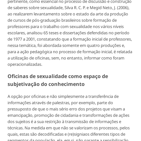
pertinente, como essencial no processo de discussão e construção
de saberes sobre sexualidade, Silva R. C. P. e Megid Neto, J. (2006),
ao realizarem levantamento sobre o estado da arte da produção
de cursos de pós-graduação brasileiros sobre formação de
professores para o trabalho com sexualidade nos vários níveis
escolares, analisou 65 teses e dissertações defendidas no período
de 1977 a 2001, constatando que a formação inicial de professores,
nessa temática, foi abordada somente em quatro produções e,
para a ação pedagógica no processo de formação inicial, é relatada
a utilização de oficinas, sem, no entanto, informar como foram
operacionalizadas.
Oficinas de sexualidade como espaço de
subjetivação do conhecimento
A opção por oficinas e não simplesmente a transferência de
informações através de palestras, por exemplo, parte do
pressuposto de que o mais sério erro dos projetos que visam a
emancipação, promoção de cidadania e transformações de ações
dos sujeitos é a sua restrição à transmissão de informações e
técnicas. Na medida em que não se valorizam os processos, pelos
quais, estas são decodificadas e (re)signiaos diferentes tipos de
segmentos da população, ela, em si, não garante a sensibilização