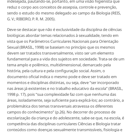
indesejada, pautando-se, portanto, em uma visão higienista que
reduz o corpo aos conceitos de assepsia, controle e prevenção,
sendo o estudo do mesmo delegado ao campo da Biologia (REIS,
G. V.; RIBEIRO, P. R. M. 2005).
Deve-se destacar que não é exclusividade da disciplina de ciências
biológicas abordar temas relacionados à sexualidade, tendo em
vista que os Parâmetros Curriculares Nacionais para Orientação
Sexual (BRASIL, 1998) se baseiam no princípio que os mesmos
devem ser tratados transversalmente, visto ser um elemento
fundamental para a vida dos sujeitos em sociedade. Trata-se de um
tema amplo e polêmico, multidimensional, demarcado pela
história, pela cultura e pela configuração social. Assim, o
documento oficial indica o mesmo pode e deve ser tratado em
momentos e disciplinas distintas, ou seja, deve “ser incorporado
nas áreas já existentes e no trabalho educativo da escola” (BRASIL,
1998 p. 17), pois “sua complexidade faz com que nenhuma das
áreas, isoladamente, seja suficiente para explicá-los; ao contrário, a
problemática dos temas transversais atravessa os diferentes
campos do conhecimento” (p.26). No decorrer do processo de
escolarização da criança e do adolescente, sabe-se que, na escola, é
competência das disciplinas curriculares Ciências e Biologia tratar
conteúdos como doenças sexualmente transmissíveis, fisiologia e