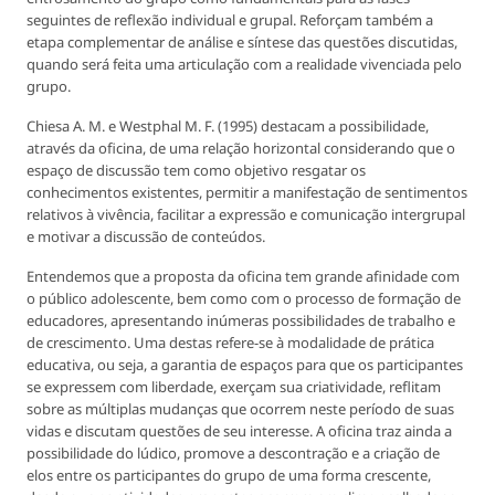
seguintes de reflexão individual e grupal. Reforçam também a
etapa complementar de análise e síntese das questões discutidas,
quando será feita uma articulação com a realidade vivenciada pelo
grupo.
Chiesa A. M. e Westphal M. F. (1995) destacam a possibilidade,
através da oficina, de uma relação horizontal considerando que o
espaço de discussão tem como objetivo resgatar os
conhecimentos existentes, permitir a manifestação de sentimentos
relativos à vivência, facilitar a expressão e comunicação intergrupal
e motivar a discussão de conteúdos.
Entendemos que a proposta da oficina tem grande afinidade com
o público adolescente, bem como com o processo de formação de
educadores, apresentando inúmeras possibilidades de trabalho e
de crescimento. Uma destas refere-se à modalidade de prática
educativa, ou seja, a garantia de espaços para que os participantes
se expressem com liberdade, exerçam sua criatividade, reflitam
sobre as múltiplas mudanças que ocorrem neste período de suas
vidas e discutam questões de seu interesse. A oficina traz ainda a
possibilidade do lúdico, promove a descontração e a criação de
elos entre os participantes do grupo de uma forma crescente,