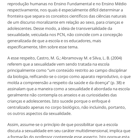
reprodução humanas no Ensino Fundamental e no Ensino Médio
respectivamente, nos quais é especialmente difícil determinar a
fronteira que separa os conceitos científicos das ciências naturais
de um discurso moralizante em relação ao sexo, para crianças e
adolescentes. Desse modo, a ideia de transversalidade da
sexualidade, veiculada nos PCN, não coincide com a concepção
generalizada de que a escola e os educadores, mais
especificamente, têm sobre esse tema.
A esse respeito, Castro, M. G.; Abramovay M. e Silva, L. B. (2004)
referem que a sexualidade vem sendo tratada na escola
principalmente como “um conteúdo restrito ao campo disciplinar
da biologia, reificando-se o corpo como aparato reprodutivo, o que
molda a compreensão a respeito da saúde e da doença” (p. 38) e
assinalam que a maneira como a sexualidade é abordada na escola
geralmente não contempla os anseios e as curiosidades das
crianças e adolescentes. Isto sucede porque o enfoque é
centralizado apenas no corpo biológico, não incluindo, portanto,
os outros aspectos da sexualidade.
Assim, assume-se o princípio de que possibilitar que a escola
discuta a sexualidade em seu caráter multidimensional, implica que
a formação do professor contemple esse aspecto. Isto porque esta