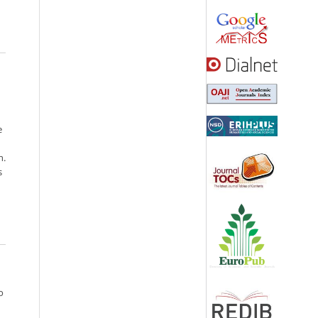
e
n.
s
o