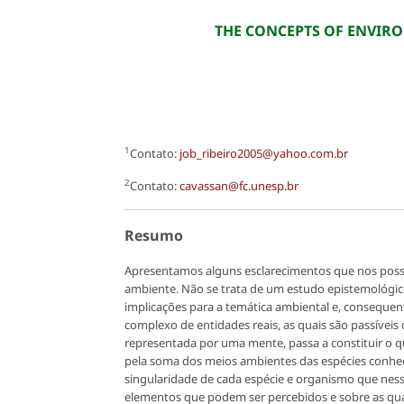
THE CONCEPTS OF ENVIR
1
Contato:
job_ribeiro2005@yahoo.com.br
2
Contato:
cavassan@fc.unesp.br
Resumo
Apresentamos alguns esclarecimentos que nos possib
ambiente. Não se trata de um estudo epistemológico
implicações para a temática ambiental e, conseque
complexo de entidades reais, as quais são passívei
representada por uma mente, passa a constituir o 
pela soma dos meios ambientes das espécies conhe
singularidade de cada espécie e organismo que nes
elementos que podem ser percebidos e sobre as qua