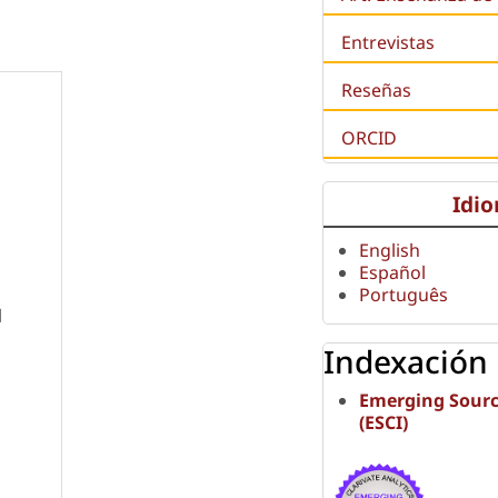
Entrevistas
Reseñas
ORCID
Idi
English
Español
Português
l
Indexación
Emerging Sourc
(ESCI)