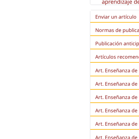
aprendizaje de
Enviar un artículo
Normas de public
Publicación antici
Artículos recome
Art. Enseñanza de
Art. Enseñanza de
Art. Enseñanza de 
Art. Enseñanza de l
Art. Enseñanza de
Art. Enseñanza de