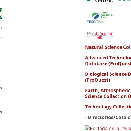
F
S
1
o
2
n
Natural Science Col
Advanced Technolo
Database (ProQuest
Biological Science 
(ProQuest)
io
Earth, Atmospheric
Science Collection 
Technology Collect
te
- Directorios/Catál