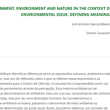
ONMENT, ENVIRONMENT AND NATURE IN THE CONTEXT O
ENVIRONMENTAL ISSUE: DEFINING MEANING
Job Antonio Garcia Ribeir
Osmar Cavassa
ilitam identificar diferenças entre as expressões natureza, ambiente e me
, mas sim de reflexões sobre a que se referem essas expressões e as
ntemente para o Ensino de Ciências. A natureza foi compreendida como um
s de pensamento através da percepção. Essa mesma entidade ao ser
que denominamos de ambiente. Este, por sua vez, caracteriza-se não somen
cidas, mas por ser uma abstração humana. Ao considerarmos a
se ambiente se insere, passamos a denominar de meio ambiente os
is determinado ser pode atuar. Assim, buscamos elaborar um conceito de