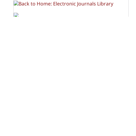
OPF (Open Policy Finder)
Licencia Creative Commons
Atribución-NoComercial-CompartirIgual 4.0 Internacional
(CC BY-NC-SA 4.0)
Visitas a la revista