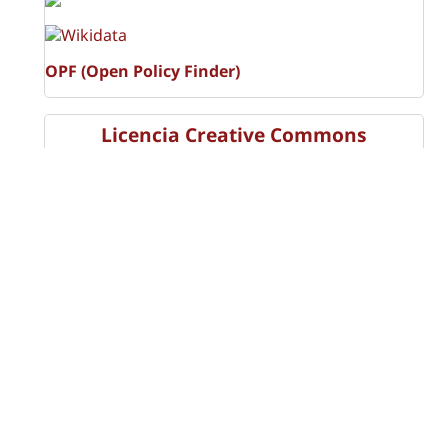
OPF (Open Policy Finder)
Licencia Creative Commons
Atribución-NoComercial-CompartirIgual 4.0 Internacional
(CC BY-NC-SA 4.0)
Visitas a la revista