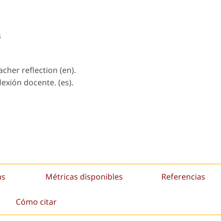
s
acher reflection (en).
flexión docente. (es).
as
Métricas disponibles
Referencias
Cómo citar