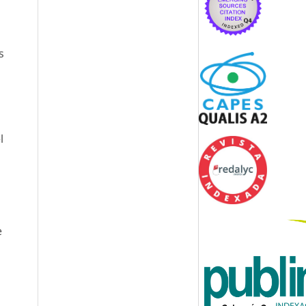
s
l
e