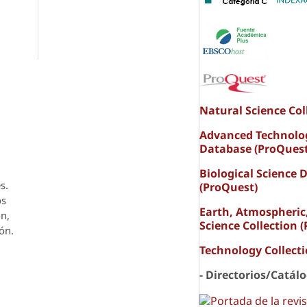
Natural Science Col
Advanced Technolo
Database (ProQuest
Biological Science 
s.
(ProQuest)
os
Earth, Atmospheric
ón,
Science Collection 
ón.
Technology Collect
- Directorios/Catál