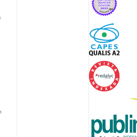
s
l
n