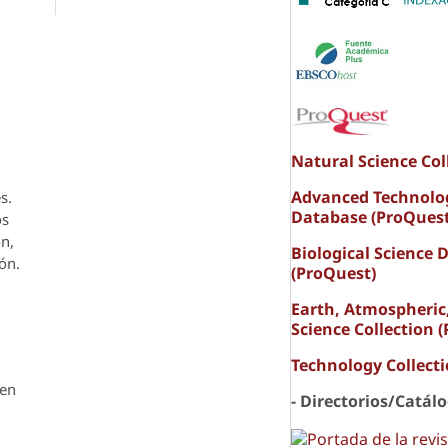
Natural Science Col
Advanced Technolo
s.
Database (ProQuest
os
ón,
Biological Science 
ón.
(ProQuest)
Earth, Atmospheric
Science Collection 
Technology Collect
den
- Directorios/Catál