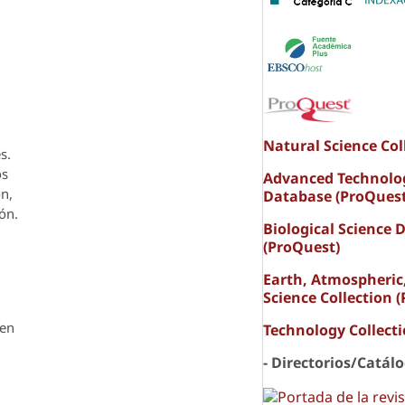
Natural Science Col
s.
os
Advanced Technolo
ón,
Database (ProQuest
ón.
Biological Science 
(ProQuest)
Earth, Atmospheric
Science Collection 
den
Technology Collect
- Directorios/Catál