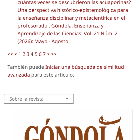
cuántas veces se descubrieron las acuaporinas?
Una perspectiva histórico-epistemológica para
la enseñanza disciplinar y metacientífica en el
profesorado
,
Góndola, Enseñanza y
Aprendizaje de las Ciencias: Vol. 21 Núm. 2
(2026): Mayo - Agosto
<<
<
1
2
3
4
5
6
7
>
>>
También puede
Iniciar una búsqueda de similitud
avanzada
para este artículo.
Sobre la revista