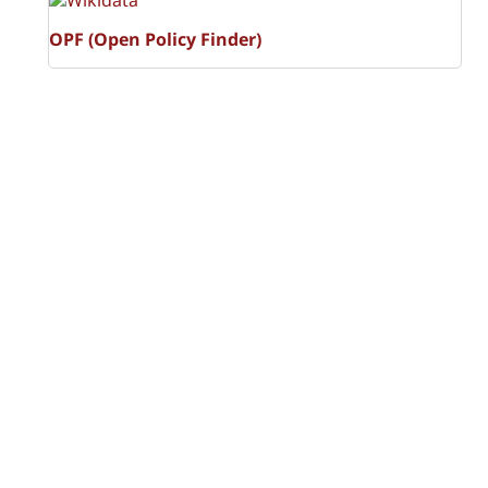
OPF (Open Policy Finder)
Licencia Creative Commons
Atribución-NoComercial-CompartirIgual 4.0 Internacional
(CC BY-NC-SA 4.0)
Visitas a la revista