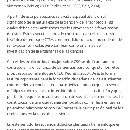
para la ciudadanía (Racliffe y Grace, 2003; Abdel-khalick, 2003;
Simmons y Zeidler, 2003; Zeidler, et al., 2003; Reis, 2004).
A partir de esta perspectiva, se presta especial atención al
significado de la naturaleza de la ciencia y de la tecnología, las
cuales deben estar articuladas con los procesos de alfabetización
de estas. Estos aspectos han sido construidos en el transcurso
histórico del enfoque CTSA, comprendido como un movimiento de
renovación curricular, pero también como una línea de
investigación de la enseñanza de las ciencias.
Con el desarrollo de los trabajos sobre CSC se abrió un camino
concreto en la enseñanza de las ciencias para conquistar los retos
propuestos por el enfoque CTSA (Pedretti, 2003). De esta forma,
resulta importante para la formación ciudadana de los estudiantes
comprender la ciencia como una actividad humana que presenta
múltiples controversias e incertidumbres en su constitución y que,
por tanto, requiere un análisis crítico de sus alcances e impactos. La
constitución de una ciudadanía democrática con énfasis en temas
polémicos relacionados con C&T necesita la participación real de los
ciudadanos en la toma de decisiones.
En este sentido, la secuencia didáctica planteada tiene enfoque en