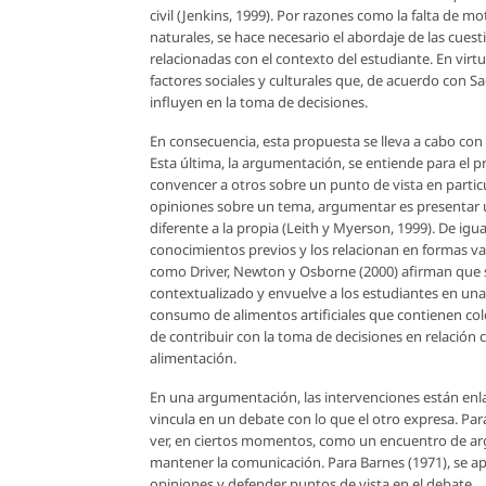
civil (Jenkins, 1999). Por razones como la falta de mo
naturales, se hace necesario el abordaje de las cuesti
relacionadas con el contexto del estudiante. En virtu
factores sociales y culturales que, de acuerdo con 
influyen en la toma de decisiones.
En consecuencia, esta propuesta se lleva a cabo con
Esta última, la argumentación, se entiende para el p
convencer a otros sobre un punto de vista en particula
opiniones sobre un tema, argumentar es presentar un
diferente a la propia (Leith y Myerson, 1999). De ig
conocimientos previos y los relacionan en formas var
como Driver, Newton y Osborne (2000) afirman que s
contextualizado y envuelve a los estudiantes en una 
consumo de alimentos artificiales que contienen color
de contribuir con la toma de decisiones en relación 
alimentación.
En una argumentación, las intervenciones están enla
vincula en un debate con lo que el otro expresa. Pa
ver, en ciertos momentos, como un encuentro de arg
mantener la comunicación. Para Barnes (1971), se ap
opiniones y defender puntos de vista en el debate.