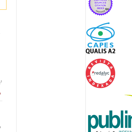
S
1
z
o
a