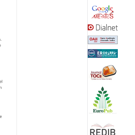
.
e
el
in
e