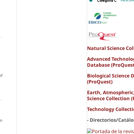
Natural Science Col
Advanced Technolo
Database (ProQuest
Biological Science 
of
(ProQuest)
Earth, Atmospheric
Science Collection 
Technology Collect
- Directorios/Catál
ón