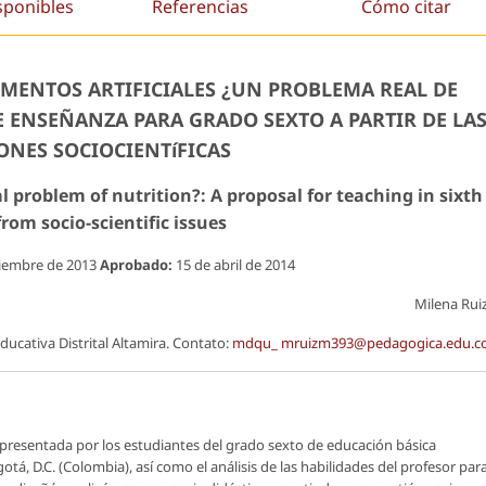
sponibles
Referencias
Cómo citar
MENTOS ARTIFICIALES ¿UN PROBLEMA REAL DE
E ENSEÑANZA PARA GRADO SEXTO A PARTIR DE LA
ONES SOCIOCIENTíFICAS
eal problem of nutrition?: A proposal for teaching in sixth
rom socio-scientific issues
tiembre de 2013
Aprobado:
15 de abril de 2014
Milena Rui
ducativa Distrital Altamira. Contato:
mdqu_ mruizm393@pedagogica.edu.c
n presentada por los estudiantes del grado sexto de educación básica
tá, D.C. (Colombia), así como el análisis de las habilidades del profesor par