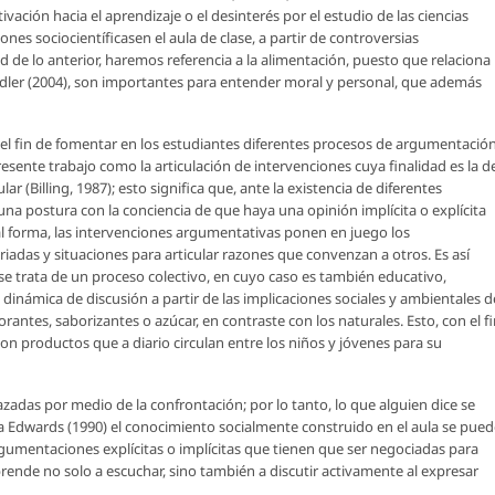
tivación hacia el aprendizaje o el desinterés por el estudio de las ciencias
ones sociocientíficasen el aula de clase, a partir de controversias
d de lo anterior, haremos referencia a la alimentación, puesto que relaciona
Sadler (2004), son importantes para entender moral y personal, que además
 el fin de fomentar en los estudiantes diferentes procesos de argumentación
resente trabajo como la articulación de intervenciones cuya finalidad es la d
r (Billing, 1987); esto significa que, ante la existencia de diferentes
a postura con la conciencia de que haya una opinión implícita o explícita
ual forma, las intervenciones argumentativas ponen en juego los
iadas y situaciones para articular razones que convenzan a otros. Es así
e trata de un proceso colectivo, en cuyo caso es también educativo,
dinámica de discusión a partir de las implicaciones sociales y ambientales d
antes, saborizantes o azúcar, en contraste con los naturales. Esto, con el f
con productos que a diario circulan entre los niños y jóvenes para su
zadas por medio de la confrontación; por lo tanto, lo que alguien dice se
ra Edwards (1990) el conocimiento socialmente construido en el aula se pued
umentaciones explícitas o implícitas que tienen que ser negociadas para
rende no solo a escuchar, sino también a discutir activamente al expresar