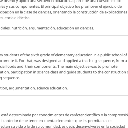
diseñó y aplicó una secuencia didáctica, a partir de una cuestión socio-
ciales y sus componentes. El principal objetivo fue promover el ejercicio de
ipación en la clase de ciencias, orientando la construcción de explicaciones
cuencia didáctica.
ficiales, nutrición, argumentación, educación en ciencias.
y students of the sixth grade of elementary education in a public school of
o promote it. For that, was designed and applied a teaching sequence, from a
tificial foods and, their components. The main objective was to promote
tion, participation in science class and guide students to the construction 
ng sequence.
trition, argumentation, science education.
e está determinada por conocimientos de carácter científico o la comprensi
 lo anterior debe tener en cuenta elementos que les permitan a los
fectan su vida o la de su comunidad, es decir, desenvolverse en la sociedad