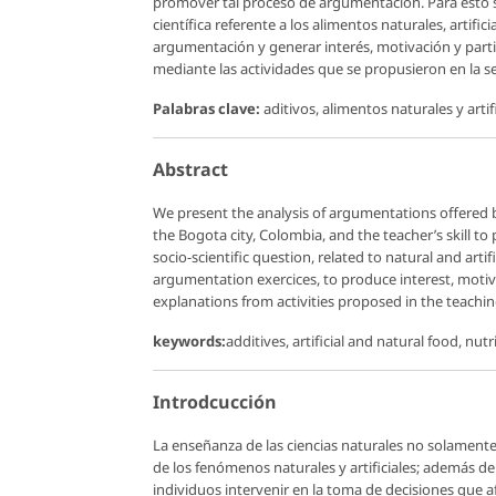
promover tal proceso de argumentación. Para esto se 
científica referente a los alimentos naturales, artifi
argumentación y generar interés, motivación y partic
mediante las actividades que se propusieron en la se
Palabras clave:
aditivos, alimentos naturales y arti
Abstract
We present the analysis of argumentations offered b
the Bogota city, Colombia, and the teacher’s skill t
socio-scientific question, related to natural and ar
argumentation exercices, to produce interest, motiva
explanations from activities proposed in the teachi
keywords:
additives, artificial and natural food, nu
Introdcucción
La enseñanza de las ciencias naturales no solament
de los fenómenos naturales y artificiales; además de
individuos intervenir en la toma de decisiones que a