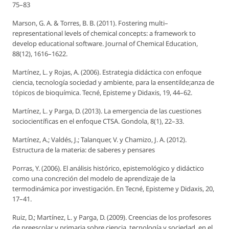
75–83
Marson, G. A. & Torres, B. B. (2011). Fostering multi–
representational levels of chemical concepts: a framework to
develop educational software.
Journal of Chemical Education,
88(12), 1616–1622.
Martínez, L. y Rojas, A. (2006). Estrategia didáctica con enfoque
ciencia, tecnología sociedad y ambiente, para la ensentilde;anza de
tópicos de bioquímica.
Tecné, Episteme y Didaxis,
19, 44–62.
Martínez, L. y Parga, D. (2013). La emergencia de las cuestiones
sociocientíficas en el enfoque CTSA.
Gondola,
8(1), 22–33.
Martínez, A.; Valdés, J.; Talanquer, V. y Chamizo, J. A. (2012).
Estructura de la materia: de saberes y pensares
Porras, Y. (2006). El análisis histórico, epistemológico y didáctico
como una concreción del modelo de aprendizaje de la
termodinámica por investigación. En Tecné,
Episteme y Didaxis
, 20,
17–41.
Ruiz, D.; Martínez, L. y Parga, D. (2009). Creencias de los profesores
de preescolar y primaria sobre ciencia, tecnología y sociedad, en el