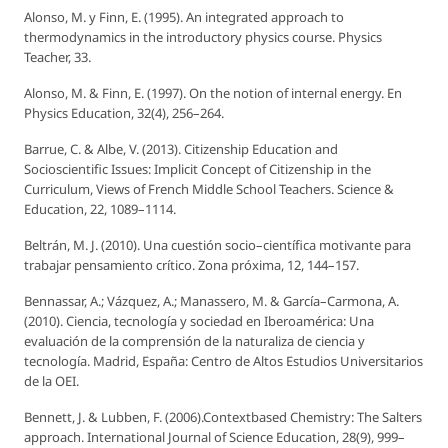
Alonso, M. y Finn, E. (1995). An integrated approach to
thermodynamics in the introductory physics course. Physics
Teacher, 33.
Alonso, M. & Finn, E. (1997). On the notion of internal energy.
En
Physics Education
, 32(4), 256–264.
Barrue, C. & Albe, V. (2013). Citizenship Education and
Socioscientific Issues: Implicit Concept of Citizenship in the
Curriculum, Views of French Middle School Teachers.
Science &
Education,
22, 1089–1114.
Beltrán, M. J. (2010). Una cuestión socio–científica motivante para
trabajar pensamiento crítico.
Zona próxima,
12, 144–157.
Bennassar, A.; Vázquez, A.; Manassero, M. & García–Carmona, A.
(2010). Ciencia, tecnología y sociedad en Iberoamérica: Una
evaluación de la comprensión de la naturaliza de ciencia y
tecnología. Madrid, España: Centro de Altos Estudios Universitarios
de la OEI.
Bennett, J. & Lubben, F. (2006).Contextbased Chemistry: The Salters
approach.
International Journal of Science Education
, 28(9), 999–