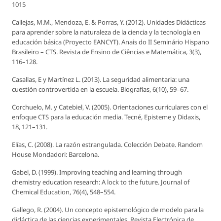
1015
Callejas, M.M., Mendoza, E. & Porras, Y. (2012). Unidades Didácticas
para aprender sobre la naturaleza de la ciencia y la tecnología en
educación básica (Proyecto EANCYT). Anais do II Seminário Hispano
Brasileiro – CTS.
Revista de Ensino de Ciências e Matemática
, 3(3),
116–128.
Casallas, E y Martínez L. (2013). La seguridad alimentaria: una
cuestión controvertida en la escuela.
Biografías
, 6(10), 59–67.
Corchuelo, M. y Catebiel, V. (2005). Orientaciones curriculares con el
enfoque CTS para la educación media.
Tecné, Episteme y Didaxis
,
18, 121–131.
Elías, C. (2008). La razón estrangulada. Colección Debate. Random
House Mondadori: Barcelona.
Gabel, D. (1999). Improving teaching and learning through
chemistry education research: A lock to the future.
Journal of
Chemical Education
, 76(4), 548–554.
Gallego, R. (2004). Un concepto epistemológico de modelo para la
didáctica de las ciencias experimentales.
Revista Electrónica de