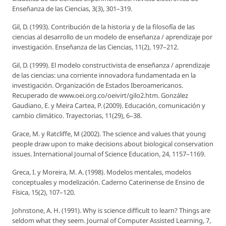
Enseñanza de las Ciencias,
3(3), 301–319.
Gil, D. (1993). Contribución de la historia y de la filosofía de las
ciencias al desarrollo de un modelo de enseñanza / aprendizaje por
investigación.
Enseñanza de las Ciencias,
11(2), 197–212.
Gil, D. (1999). El modelo constructivista de enseñanza / aprendizaje
de las ciencias: una corriente innovadora fundamentada en la
investigación. Organización de Estados Iberoamericanos.
Recuperado de www.oei.org.co/oeivirt/gilo2.htm. González
Gaudiano, E. y Meira Cartea, P. (2009).
Educación, comunicación y
cambio climático. Trayectorias,
11(29), 6–38.
Grace, M. y Ratcliffe, M (2002). The science and values that young
people draw upon to make decisions about biological conservation
issues.
International Journal of Science Education,
24, 1157–1169.
Greca, I. y Moreira, M. A. (1998). Modelos mentales, modelos
conceptuales y modelización.
Caderno Caterinense de Ensino de
Física,
15(2), 107–120.
Johnstone, A. H. (1991). Why is science difficult to learn? Things are
seldom what they seem.
Journal of Computer Assisted Learning,
7,