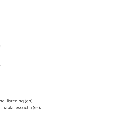
s
s
g, listening (en).
, habla, escucha (es).