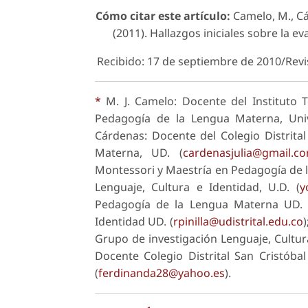
Cómo citar este artículo:
Camelo, M., Cár
(2011). Hallazgos iniciales sobre la ev
Recibido: 17 de septiembre de 2010/Rev
*
M. J. Camelo: Docente del Instituto T
Pedagogía de la Lengua Materna, Univ
Cárdenas: Docente del Colegio Distrita
Materna, UD. (
cardenasjulia@gmail.c
Montessori y Maestría en Pedagogía de 
Lenguaje, Cultura e Identidad, U.D. (
y
Pedagogía de la Lengua Materna UD. 
Identidad UD. (
rpinilla@udistrital.edu.co
Grupo de investigación Lenguaje, Cultur
Docente Colegio Distrital San Cristób
(
ferdinanda28@yahoo.es
).