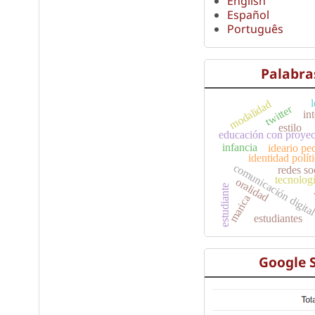
English
Español
Português
Palabra
modalidad
twitter
int
estilo
educación con proyec
infancia
ideario p
identidad polít
comunicación digita
redes so
tecnolog
oralidad
estudiante
marica
estudiantes
Google 