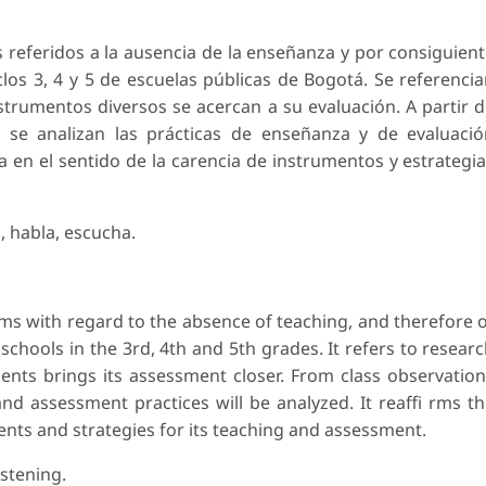
 referidos a la ausencia de la enseñanza y por consiguien
iclos 3, 4 y 5 de escuelas públicas de Bogotá. Se referenci
strumentos diversos se acercan a su evaluación. A partir 
, se analizan las prácticas de enseñanza y de evaluaci
 en el sentido de la carencia de instrumentos y estrategi
d, habla, escucha.
ems with regard to the absence of teaching, and therefore 
schools in the 3rd, 4th and 5th grades. It refers to resear
ents brings its assessment closer. From class observatio
d assessment practices will be analyzed. It reaffi rms t
ents and strategies for its teaching and assessment.
istening.