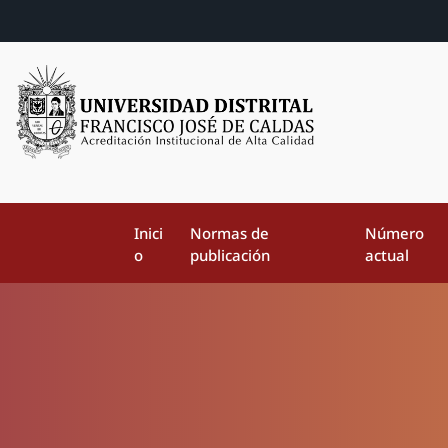
Inici
Normas de
Número
o
publicación
actual