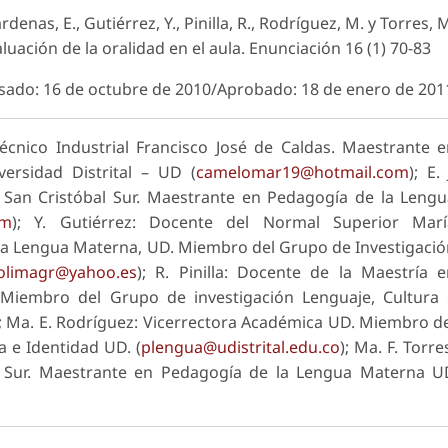
denas, E., Gutiérrez, Y., Pinilla, R., Rodríguez, M. y Torres, 
aluación de la oralidad en el aula.
Enunciación
16 (1) 70-83
isado: 16 de octubre de 2010/Aprobado: 18 de enero de 201
écnico Industrial Francisco José de Caldas. Maestrante 
ersidad Distrital – UD (
camelomar19@hotmail.com
); E. 
l San Cristóbal Sur. Maestrante en Pedagogía de la Leng
om
); Y. Gutiérrez: Docente del Normal Superior Marí
la Lengua Materna, UD. Miembro del Grupo de Investigaci
olimagr@yahoo.es
); R. Pinilla: Docente de la Maestría 
Miembro del Grupo de investigación Lenguaje, Cultura 
); Ma. E. Rodríguez: Vicerrectora Académica UD. Miembro d
a e Identidad UD. (
plengua@udistrital.edu.co
); Ma. F. Torre
al Sur. Maestrante en Pedagogía de la Lengua Materna 