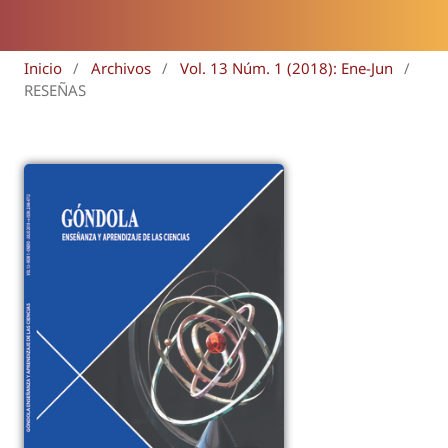
Inicio
/
Archivos
/
Vol. 13 Núm. 1 (2018): Ene-Jun
/
RESEÑAS