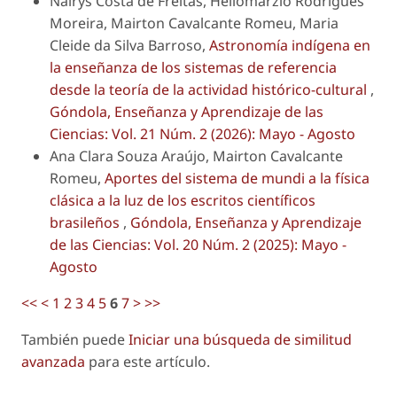
Nairys Costa de Freitas, Heliomárzio Rodrigues
Moreira, Mairton Cavalcante Romeu, Maria
Cleide da Silva Barroso,
Astronomía indígena en
la enseñanza de los sistemas de referencia
desde la teoría de la actividad histórico-cultural
,
Góndola, Enseñanza y Aprendizaje de las
Ciencias: Vol. 21 Núm. 2 (2026): Mayo - Agosto
Ana Clara Souza Araújo, Mairton Cavalcante
Romeu,
Aportes del sistema de mundi a la física
clásica a la luz de los escritos científicos
brasileños
,
Góndola, Enseñanza y Aprendizaje
de las Ciencias: Vol. 20 Núm. 2 (2025): Mayo -
Agosto
<<
<
1
2
3
4
5
6
7
>
>>
También puede
Iniciar una búsqueda de similitud
avanzada
para este artículo.