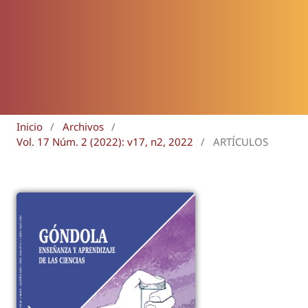
Inicio
/
Archivos
/
Vol. 17 Núm. 2 (2022): v17, n2, 2022
/
ARTÍCULOS