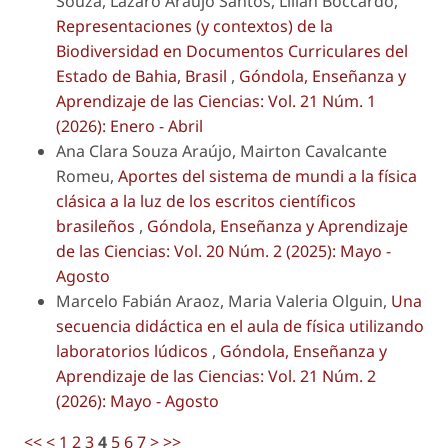
Souza, Lázaro Araújo Santos, Lilian Boccardo,
Representaciones (y contextos) de la
Biodiversidad en Documentos Curriculares del
Estado de Bahia, Brasil
,
Góndola, Enseñanza y
Aprendizaje de las Ciencias: Vol. 21 Núm. 1
(2026): Enero - Abril
Ana Clara Souza Araújo, Mairton Cavalcante
Romeu,
Aportes del sistema de mundi a la física
clásica a la luz de los escritos científicos
brasileños
,
Góndola, Enseñanza y Aprendizaje
de las Ciencias: Vol. 20 Núm. 2 (2025): Mayo -
Agosto
Marcelo Fabián Araoz, Maria Valeria Olguin,
Una
secuencia didáctica en el aula de física utilizando
laboratorios lúdicos
,
Góndola, Enseñanza y
Aprendizaje de las Ciencias: Vol. 21 Núm. 2
(2026): Mayo - Agosto
<<
<
1
2
3
4
5
6
7
>
>>