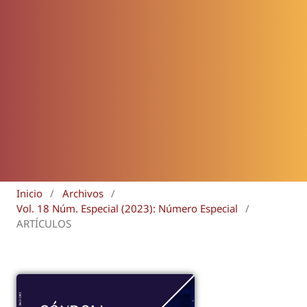
Inicio
/
Archivos
/
Vol. 18 Núm. Especial (2023): Número Especial
/
ARTÍCULOS